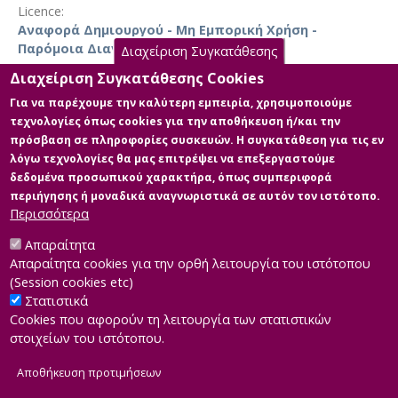
work, devoting time to the patient and human respect
βελτίωσης σε ορισμένους προσδιοριστικούς
Licence
were the factors considered statistically significant by
παράγοντες.
Αναφορά Δημιουργού - Μη Εμπορική Χρήση -
medical and nursing care. Among respondents 91.4%
Παρόμοια Διανομή 4.0 Διεθνές
Διαχείριση Συγκατάθεσης
would visit this unit again. Age was not associated to a
statistically significant degree with expectations and
Διαχείριση Συγκατάθεσης Cookies
satisfaction, while high educational level citizens
Για να παρέχουμε την καλύτερη εμπειρία, χρησιμοποιούμε
expressed greater expectations of medical and nursing
τεχνολογίες όπως cookies για την αποθήκευση ή/και την
Main Files
care.
Conclusion
: The satisfaction levels , according to
πρόσβαση σε πληροφορίες συσκευών. Η συγκατάθεση για τις εν
the results of the survey, were found at quite high
λόγω τεχνολογίες θα μας επιτρέψει να επεξεργαστούμε
Κύριο μέρος της Διπλωματικής
rates, however they should not idle the efforts to
δεδομένα προσωπικού χαρακτήρα, όπως συμπεριφορά
Description: Ανδρεάκη
improve the provided care services as there is
περιήγησης ή μοναδικά αναγνωριστικά σε αυτόν τον ιστότοπο.
Καλλιόπη_ΔΜΥ_Διπλωματική
possibility of improvement in some determining
Περισσότερα
Εργασία.pdf (pdf)
factors.
Size: 4.3 MB
Απαραίτητα
Απαραίτητα cookies για την ορθή λειτουργία του ιστότοπου
(Session cookies etc)
Στατιστικά
Cookies που αφορούν τη λειτουργία των στατιστικών
στοιχείων του ιστότοπου.
Αποθήκευση προτιμήσεων
|
Developed by
INTEROPTICS
Powered by
ReasonableGraph.org