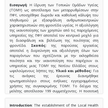
Εισαγωγή
: Η ίδρυση των Τοπικών Ομάδων Υγείας
(ΤΟΜΥ) ως αποτέλεσμα των μεταρρυθμίσεων στην
ΠΦΥ, υποσχέθηκε δωρεάν και καθολική κάλυψη του
πληθυσμού με εξασφάλιση ανθρωποκεντρικών
χαρακτηριστικών στη φροντίδα υγείας. Η αξιολόγηση
της ικανοποίησης των χρηστών από τις παρεχόμενες
υπηρεσίες της ΠΦΥ αποτελεί τον κεντρικό μοχλό για
τη διασφάλιση και βελτίωση της ποιότητας στη
φροντίδα.
Σκοπός:
της παρούσας εργασίας
αποτελεί η διερεύνηση και αξιολόγηση όλων των
παραγόντων που σχετίζονται με την εκληφθείσα
ποιότητα και την ικανοποίηση που παρέχουν οι
υπηρεσίας μιας ΤΟΜΥ της Νοτίου Ελλάδος στους
ωφελούμενους λήπτες της.
Υλικό και μέθοδος:
Για
τις ανάγκες της έρευνας διανεμήθηκε
ερωτηματολόγιο στους ενήλικες εγγεγραμμένους
χρήστες της συγκεκριμένης ΤΟΜΥ. Το δείγμα της
μελέτης αποτέλεσαν 199 συμμετέχοντες. Η ποσοτική
ανάλυση των δεδομένων του ερωτηματολογίου έγινε
με τη χρήση του στατιστικού προγράμματος SPSS.
Introduction
: The establishment of the Local Health
Αποτελέσματα
: Οι συνολικές προσδοκίες των