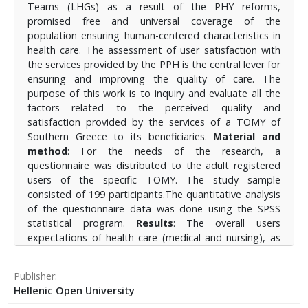
Teams (LHGs) as a result of the PHY reforms,
χρηστών από τη φροντίδα (ιατρική και νοσηλευτική)
promised free and universal coverage of the
καθώς και από τα χαρακτηριστικά της συγκεκριμένης
population ensuring human-centered characteristics in
ΤΟΜΥ εκπληρώθηκαν. Η ικανοποίηση από την ιατρική
health care. The assessment of user satisfaction with
φροντίδα ήταν ανώτερη των προσδοκιών τους ενώ τα
the services provided by the PPH is the central lever for
χαρακτηριστικά της ΤΟΜΥ δεν ανταποκρίνονταν
ensuring and improving the quality of care. The
επαρκώς. Η καλή γνώση της δουλειάς τους, η
purpose of this work is to inquiry and evaluate all the
αφιέρωση χρόνου στον ασθενή και ο σεβασμός στον
factors related to the perceived quality and
άνθρωπο ήταν οι παράγοντες που θεωρήθηκαν
satisfaction provided by the services of a TOMY of
στατιστικά σημαντικοί από την ιατρική και
Southern Greece to its beneficiaries.
Material and
νοσηλευτική φροντίδα. Μεταξύ των ερωτηθέντων το
method
: For the needs of the research, a
91,4% θα επισκεπτόταν ξανά αυτήν την μονάδα. Η
questionnaire was distributed to the adult registered
ηλικία δεν συνδέθηκε σε στατιστικά σημαντικό βαθμό
users of the specific TOMY. The study sample
με τις προσδοκίες και την ικανοποίηση ενώ οι
consisted of 199 participants.The quantitative analysis
πολίτες με αυξημένο μορφωτικό επίπεδο εξέφρασαν
of the questionnaire data was done using the SPSS
μεγαλύτερες προσδοκίες από την ιατρική και
statistical program.
Results
: The overall users
νοσηλευτική φροντίδα.
Συμπέρασμα
: Τα επίπεδα
expectations of health care (medical and nursing), as
ικανοποίησης, σύμφωνα με τα αποτελέσματα της
well as the characteristics of the specific TOMY were
έρευνας, βρέθηκαν σε αρκετά υψηλά ποσοστά,
fulfilled. The satisfaction of medical care was higher
ωστόσο δεν θα πρέπει να αδρανοποιήσουν τις
Publisher
than their expectations, while TOMY’s characteristics
προσπάθειες για βελτίωση των παρεχόμενων
Hellenic Open University
did not respond sufficiently. Good knowledge of their
υπηρεσιών φροντίδας καθώς υπάρχει δυνατότητα