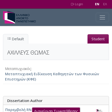
Skip to main content
Login
EN
EΛ
Default
Student
ΑΧΙΛΛΕΥΣ ΘΩΜΑΣ
Μεταπτυχιακός
Μεταπτυχιακή Ειδίκευση Καθηγητών των Φυσικών
Επιστημών (ΚΦΕ)
Dissertation Author
Παρεμβολή RNA: Ιστορική αναδρομή,
Διαχείριση Συγκατάθεσης