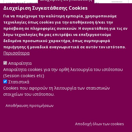
μοριακοί μηχανισμοί, βιολογικός ρόλος και
Διαχείριση Συγκατάθεσης Cookies
εφαρμογές
Για να παρέχουμε την καλύτερη εμπειρία, χρησιμοποιούμε
τεχνολογίες όπως cookies για την αποθήκευση ή/και την
πρόσβαση σε πληροφορίες συσκευών. Η συγκατάθεση για τις εν
λόγω τεχνολογίες θα μας επιτρέψει να επεξεργαστούμε
δεδομένα προσωπικού χαρακτήρα, όπως συμπεριφορά
περιήγησης ή μοναδικά αναγνωριστικά σε αυτόν τον ιστότοπο.
Περισσότερα
Απαραίτητα
Απαραίτητα cookies για την ορθή λειτουργία του ιστότοπου
(Session cookies etc)
Στατιστικά
Cookies που αφορούν τη λειτουργία των στατιστικών
στοιχείων του ιστότοπου.
Αποθήκευση προτιμήσεων
|
Developed by
INTEROPTICS
Powered by
ReasonableGraph.org
|
Δήλωση Προσβασιμότητας
CMS Login
Α
Αποδοχή όλων των cookies