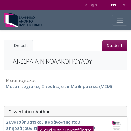
Skip to main content
Login
EN
EΛ
Default
Student
ΠΑΝΩΡΑΙΑ ΝΙΚΟΛΑΚΟΠΟΥΛΟΥ
Μεταπτυχιακός
Μεταπτυχιακές Σπουδές στα Μαθηματικά (ΜΣΜ)
Dissertation Author
Συναισθηματικοί παράγοντες που
επηρεάζουν την ικανότητα των μαθητών
Διαχείριση Συγκατάθεσης