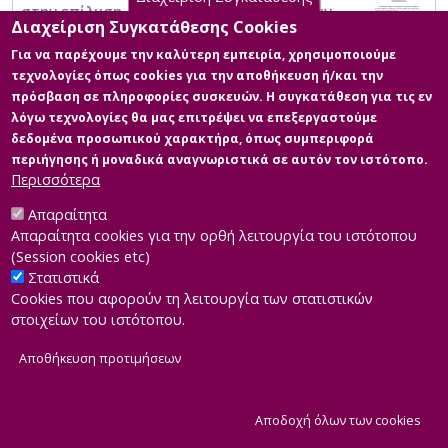
στην επίλυση μαθηματικών προβλημάτων
Διαχείριση Συγκατάθεσης Cookies
κατά την μετάβαση από το Δημοτικό στο
Γυμνάσιο και από το Γυμνάσιο στο Λύκειο.
Για να παρέχουμε την καλύτερη εμπειρία, χρησιμοποιούμε
τεχνολογίες όπως cookies για την αποθήκευση ή/και την
πρόσβαση σε πληροφορίες συσκευών. Η συγκατάθεση για τις εν
λόγω τεχνολογίες θα μας επιτρέψει να επεξεργαστούμε
δεδομένα προσωπικού χαρακτήρα, όπως συμπεριφορά
περιήγησης ή μοναδικά αναγνωριστικά σε αυτόν τον ιστότοπο.
Περισσότερα
Απαραίτητα
Απαραίτητα cookies για την ορθή λειτουργία του ιστότοπου
(Session cookies etc)
Στατιστικά
Cookies που αφορούν τη λειτουργία των στατιστικών
στοιχείων του ιστότοπου.
Αποθήκευση προτιμήσεων
|
Developed by
INTEROPTICS
Powered by
ReasonableGraph.org
|
Δήλωση Προσβασιμότητας
CMS Login
Α
Αποδοχή όλων των cookies