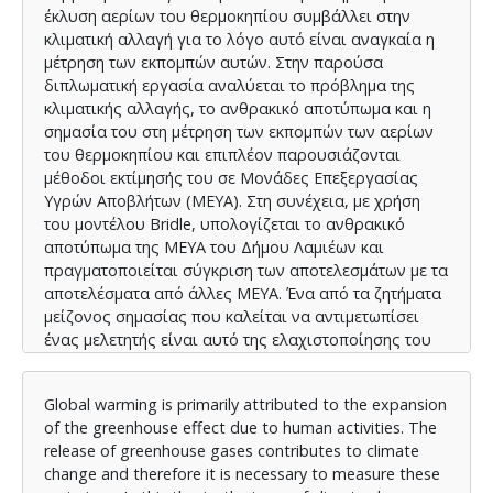
έκλυση αερίων του θερμοκηπίου συμβάλλει στην
κλιματική αλλαγή για το λόγο αυτό είναι αναγκαία η
μέτρηση των εκπομπών αυτών. Στην παρούσα
διπλωματική εργασία αναλύεται το πρόβλημα της
κλιματικής αλλαγής, το ανθρακικό αποτύπωμα και η
σημασία του στη μέτρηση των εκπομπών των αερίων
του θερμοκηπίου και επιπλέον παρουσιάζονται
μέθοδοι εκτίμησής του σε Μονάδες Επεξεργασίας
Υγρών Αποβλήτων (ΜΕΥΑ). Στη συνέχεια, με χρήση
του μοντέλου Bridle, υπολογίζεται το ανθρακικό
αποτύπωμα της ΜΕΥΑ του Δήμου Λαμιέων και
πραγματοποιείται σύγκριση των αποτελεσμάτων με τα
αποτελέσματα από άλλες ΜΕΥΑ. Ένα από τα ζητήματα
μείζονος σημασίας που καλείται να αντιμετωπίσει
ένας μελετητής είναι αυτό της ελαχιστοποίησης του
ανθρακικού αποτυπώματος, το οποίο συνδέεται σε
μεγάλο βαθμό με την ενεργειακή κατανάλωση και για
Global warming is primarily attributed to the expansion
το λόγο αυτό, προτείνονται τρόποι μείωσης του
of the greenhouse effect due to human activities. The
ανθρακικού αποτυπώματος.
release of greenhouse gases contributes to climate
change and therefore it is necessary to measure these