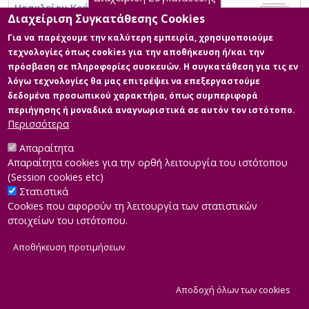
Ηρακλείου Κρήτης
Διαχείριση Συγκατάθεσης Cookies
Για να παρέχουμε την καλύτερη εμπειρία, χρησιμοποιούμε
τεχνολογίες όπως cookies για την αποθήκευση ή/και την
πρόσβαση σε πληροφορίες συσκευών. Η συγκατάθεση για τις εν
λόγω τεχνολογίες θα μας επιτρέψει να επεξεργαστούμε
δεδομένα προσωπικού χαρακτήρα, όπως συμπεριφορά
περιήγησης ή μοναδικά αναγνωριστικά σε αυτόν τον ιστότοπο.
Περισσότερα
Απαραίτητα
Απαραίτητα cookies για την ορθή λειτουργία του ιστότοπου
(Session cookies etc)
Στατιστικά
Cookies που αφορούν τη λειτουργία των στατιστικών
στοιχείων του ιστότοπου.
Αποθήκευση προτιμήσεων
|
Developed by
INTEROPTICS
Powered by
ReasonableGraph.org
|
Δήλωση Προσβασιμότητας
CMS Login
Α
Αποδοχή όλων των cookies