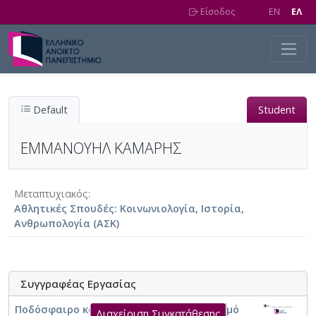
Skip to main content
Είσοδος
EN
EΛ
Default
Student
ΕΜΜΑΝΟΥΗΛ ΚΑΜΑΡΗΣ
Μεταπτυχιακός
Αθλητικές Σπουδές: Κοινωνιολογία, Ιστορία,
Ανθρωπολογία (ΑΣΚ)
Συγγραφέας Εργασίας
Ποδόσφαιρο και τοπική κοινωνία στο νομό
Διαχείριση Συγκατάθεσης