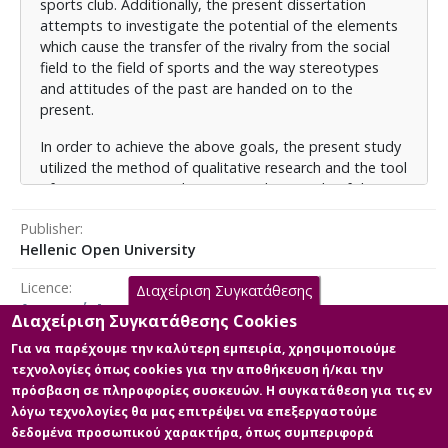
Assmann και Maurice Halbwachs.
sports club. Additionally, the present dissertation
attempts to investigate the potential of the elements
Τα ερευνητικά μας αποτελέσματα καταδεικνύουν πως
which cause the transfer of the rivalry from the social
τα υποκείμενα της έρευνας νοηματοδοτούν τη δράση
field to the field of sports and the way stereotypes
τους ως ενιαία κοινότητα, η συνοχή και δομή της
and attitudes of the past are handed on to the
οποίας κατευθύνεται από τα ιδανικά της
present.
υπεράσπισης του τόπου και της ιστορίας του, της
μνήμης και της διαιώνισης της αντιπαλότητας με το
In order to achieve the above goals, the present study
Αργοστόλι, στοιχεία που ανάγονται σε βασικά
utilized the method of qualitative research and the tool
αφηγηματικά μοτίβα δράσης
of semi – constructed interview. The sample of the
research consists of seven participants and thematic
Publisher
analysis was employed for the presentation of the
Hellenic Open University
data. The research is theoretically based on Pierre
Bourdieu’s theory on habitu
s
and field as well as on Jan
Licence
Διαχείριση Συγκατάθεσης
Assmann’s and Maurice Habwachs’ theory, on the
Αναφορά Δημιουργού 4.0 Διεθνές
dynamics of collective memory.
Διαχείριση Συγκατάθεσης Cookies
Για να παρέχουμε την καλύτερη εμπειρία, χρησιμοποιούμε
Our scientific results demonstrate that the participants
τεχνολογίες όπως cookies για την αποθήκευση ή/και την
of the research act as members of a tight- knit
πρόσβαση σε πληροφορίες συσκευών. Η συγκατάθεση για τις εν
Main Files
community, whose bonds are based on the ideals of
λόγω τεχνολογίες θα μας επιτρέψει να επεξεργαστούμε
the advocacy of the hometown and its history, of the
δεδομένα προσωπικού χαρακτήρα, όπως συμπεριφορά
memory and the perpetuation of the rivalry with the
Full text