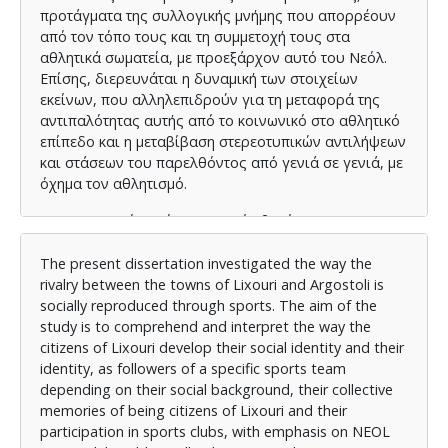
προτάγματα της συλλογικής μνήμης που απορρέουν
από τον τόπο τους και τη συμμετοχή τους στα
αθλητικά σωματεία, με προεξάρχον αυτό του Νεόλ.
Επίσης, διερευνάται η δυναμική των στοιχείων
εκείνων, που αλληλεπιδρούν για τη μεταφορά της
αντιπαλότητας αυτής από το κοινωνικό στο αθλητικό
επίπεδο και η μεταβίβαση στερεοτυπικών αντιλήψεων
και στάσεων του παρελθόντος από γενιά σε γενιά, με
όχημα τον αθλητισμό.
Για τον σκοπό αυτόν, η εργασία βασίστηκε στο
ερμηνευτικό παράδειγμα, υιοθετώντας την ποιοτική
έρευνα και ως μεθοδολογικό εργαλείο, προκρίθηκε η
The present dissertation investigated the way the
ημιδομημένη συνέντευξη. Το δείγμα της έρευνας
rivalry between the towns of Lixouri and Argostoli is
αποτελείται από επτά υποκείμενα και για την
socially reproduced through sports. The aim of the
παρουσίαση των δεδομένων εφαρμόστηκε η θεματική
study is to comprehend and interpret the way the
ανάλυση. Το θεωρητικό υπόβαθρο της ερευνητικής
citizens of Lixouri develop their social identity and their
διαδικασίας είχε ως άξονα, τη θεώρηση του
identity, as followers of a specific sports team
Μπουρντιέ περί έξεως και πεδίων και τους
depending on their social background, their collective
εννοιολογικούς συμβολισμούς της συλλογικής
memories of being citizens of Lixouri and their
μνήμης, όπως αυτοί καταγράφηκαν από τον Jan
participation in sports clubs, with emphasis on NEOL