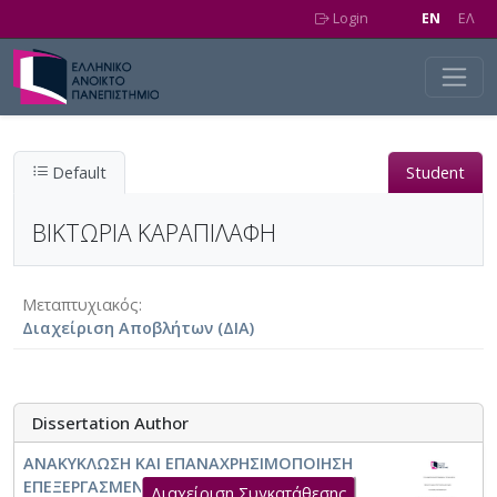
Skip to main content
Login
EN
EΛ
Default
Student
ΒΙΚΤΩΡΙΑ ΚΑΡΑΠΙΛΑΦΗ
Μεταπτυχιακός
Διαχείριση Αποβλήτων (ΔΙΑ)
Dissertation Author
ΑΝΑΚΥΚΛΩΣΗ ΚΑΙ ΕΠΑΝΑΧΡΗΣΙΜΟΠΟΙΗΣΗ
ΕΠΕΞΕΡΓΑΣΜΕΝΩΝ ΑΣΤΙΚΩΝ ΚΑΙ
Διαχείριση Συγκατάθεσης