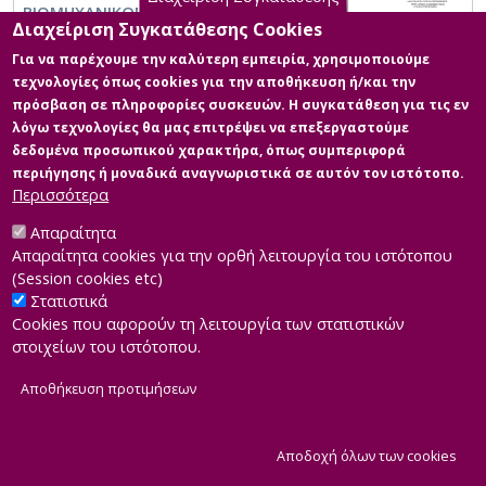
ΒΙΟΜΗΧΑΝΙΚΩΝ ΛΥΜΑΤΩΝ ΣΤΗΝ ΕΥΡΩΠΗ
Διαχείριση Συγκατάθεσης Cookies
Για να παρέχουμε την καλύτερη εμπειρία, χρησιμοποιούμε
τεχνολογίες όπως cookies για την αποθήκευση ή/και την
πρόσβαση σε πληροφορίες συσκευών. Η συγκατάθεση για τις εν
λόγω τεχνολογίες θα μας επιτρέψει να επεξεργαστούμε
δεδομένα προσωπικού χαρακτήρα, όπως συμπεριφορά
περιήγησης ή μοναδικά αναγνωριστικά σε αυτόν τον ιστότοπο.
Περισσότερα
Απαραίτητα
Απαραίτητα cookies για την ορθή λειτουργία του ιστότοπου
(Session cookies etc)
Στατιστικά
Cookies που αφορούν τη λειτουργία των στατιστικών
στοιχείων του ιστότοπου.
Αποθήκευση προτιμήσεων
|
Developed by
INTEROPTICS
Powered by
ReasonableGraph.org
|
Δήλωση Προσβασιμότητας
CMS Login
Α
Αποδοχή όλων των cookies