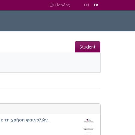
Είσοδος
EN
EΛ
Student
ε τη χρήση φαινολών.