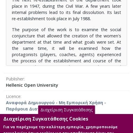
συγκεκριμένων επιτυχιών στον αθλητισμό, με την
place in 1947, during the Civil War. A few years later
ταυτόχρονη έλευση του Γιώργου Κοσκωτά και την
internal problems lead to its final dissolution. Its last
έλλειψη γυναικείων ομάδων πετοσφαίρισης στην
re-establishment took place in July 1988.
περιοχή του Πειραιά. Ταυτόχρονα αναδεικνύεται ο
λόγος που οι πρωταγωνιστές εμπλέκονται με την
The purpose of the work is to examine the social
ομάδα του Ο.Σ.Φ.Π., τα οφέλη που αποκομίζουν, τα
conjuncture that allowed the creation of the women's
βιώματα και τα συναισθήματά τους για τον
department at that time and what goals were set. At
σύλλογο.Το τελευταό συμπέρασμα της έρευνας
the same time, it will be examined how the
επικεντρώνεται στη φύση του αθλήματος της
protagonists (players, coaches, agents) experienced
πετοσφαίρισης και αναδεικνύει ότι πρόκρειται για
the process of the establishment and course of the
αθλοπαιδιά, ιδιαίτερα προσφιλή στο γυναικείο
team. For this purpose, qualitative research was used
φύλο.
by the method of interviews with key persons who
Publisher
played an important role.
Hellenic Open University
The study of the findings shows that the re-
Licence
establishment takes place in the time pole of specific
Αναφορά Δημιουργού - Μη Εμπορική Χρήση -
Greek successes in sports, with the simultaneous arrival
Παρόμοια Διανομή 4.0 Διεθνές
of Giorgos Koskotas and the lack of women's volleyball
Διαχείριση Συγκατάθεσης
teams in the Piraeus area. At the same time, the
Διαχείριση Συγκατάθεσης Cookies
reason why the protagonists are involved with the
Για να παρέχουμε την καλύτερη εμπειρία, χρησιμοποιούμε
O.S.F.P. team, the benefits they gain, their experiences