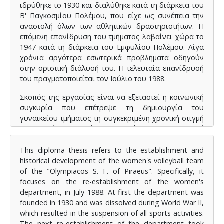
ιδρύθηκε το 1930 και διαλύθηκε κατά τη διάρκεια του
Β' Παγκοσμίου Πολέμου, που είχε ως συνέπεια την
αναστολή όλων των αθλητικών δραστηριοτήτων. Η
επόμενη επανίδρυση του τμήματος λαβαίνει χώρα το
1947 κατά τη διάρκεια του Εμφυλίου Πολέμου. Λίγα
χρόνια αργότερα εσωτερικά προβλήματα οδηγούν
στην οριστική διάλυσή του. Η τελευταία επανίδρυσή
του πραγματοποιείται τον Ιούλιο του 1988.
Σκοπός της εργασίας είναι να εξεταστεί η κοινωνική
συγκυρία που επέτρεψε τη δημιουργία του
γυναικείου τμήματος τη συγκεκριμένη χρονική στιγμή
και οι στόχοι που τέθηκαν. Παράλληλα θα εξεταστεί
πως βίωσαν οι πρωταγωνιστές (παίκτριες,
προπονητές, παράγοντες) τη διαδικασία της
This diploma thesis refers to the establishment and
συγκρότησης και της πορείας της ομάδας. Για τον
historical development of the women's volleyball team
σκοπό αυτόν χρησιμοποιήθηκε η ποιοτική έρευνα με
of the "Olympiacos S. F. of Piraeus". Specifically, it
τη μέθοδο των συνεντεύξεων με πρόσωπα κλειδιά
focuses on the re-establishment of the women's
που διαδραμάτησαν σημαντικό ρόλο.
department, in July 1988. At first the department was
founded in 1930 and was dissolved during World War II,
Από τη μελέτη των ευρυμάτων προκύπτει πως η
which resulted in the suspension of all sports activities.
επανίδρυση πραγματοποιείται στον χρονικό πόλο
The next re-establishment of the department took