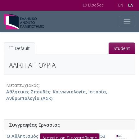
Skip to main content
Είσοδος
EN
EΛ
Default
Student
ΑΛΙΚΗ ΑΓΓΟΥΡΙΑ
Μεταπτυχιακός
Αθλητικές Σπουδές: Κοινωνιολογία, Ιστορία,
Ανθρωπολογία (ΑΣΚ)
Συγγραφέας Εργασίας
Ο Αθλητισμός στην Κεφαλονιά από το 1953
Διαχείριση Συγκατάθεσης