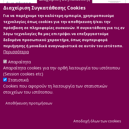
έως σήμερα
Διαχείριση Συγκατάθεσης Cookies
Για να παρέχουμε την καλύτερη εμπειρία, χρησιμοποιούμε
τεχνολογίες όπως cookies για την αποθήκευση ή/και την
πρόσβαση σε πληροφορίες συσκευών. Η συγκατάθεση για τις εν
λόγω τεχνολογίες θα μας επιτρέψει να επεξεργαστούμε
δεδομένα προσωπικού χαρακτήρα, όπως συμπεριφορά
περιήγησης ή μοναδικά αναγνωριστικά σε αυτόν τον ιστότοπο.
Περισσότερα
Απαραίτητα
Απαραίτητα cookies για την ορθή λειτουργία του ιστότοπου
(Session cookies etc)
Στατιστικά
Cookies που αφορούν τη λειτουργία των στατιστικών
στοιχείων του ιστότοπου.
Αποθήκευση προτιμήσεων
|
Developed by
INTEROPTICS
Powered by
ReasonableGraph.org
|
Δήλωση Προσβασιμότητας
CMS Login
Α
Αποδοχή όλων των cookies