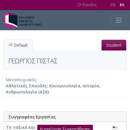
Skip to main content
Είσοδος
EN
EΛ
Default
Student
ΓΕΩΡΓΙΟΣ ΠΙΣΤΑΣ
Μεταπτυχιακός
Αθλητικές Σπουδές: Κοινωνιολογία, Ιστορία,
Ανθρωπολογία (ΑΣΚ)
Συγγραφέας Εργασίας
Το ταξικό και έμφυλο πρόσημο του
Διαχείριση Συγκατάθεσης