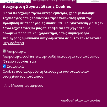
αθλήματος της αντισφαίρισης στην
Διαχείριση Συγκατάθεσης Cookies
ελληνική κοινωνία. Μια κριτική προσέγγιση
Για να παρέχουμε την καλύτερη εμπειρία, χρησιμοποιούμε
τεχνολογίες όπως cookies για την αποθήκευση ή/και την
πρόσβαση σε πληροφορίες συσκευών. Η συγκατάθεση για τις εν
λόγω τεχνολογίες θα μας επιτρέψει να επεξεργαστούμε
δεδομένα προσωπικού χαρακτήρα, όπως συμπεριφορά
περιήγησης ή μοναδικά αναγνωριστικά σε αυτόν τον ιστότοπο.
Περισσότερα
Απαραίτητα
Απαραίτητα cookies για την ορθή λειτουργία του ιστότοπου
(Session cookies etc)
Στατιστικά
Cookies που αφορούν τη λειτουργία των στατιστικών
στοιχείων του ιστότοπου.
Αποθήκευση προτιμήσεων
|
Developed by
INTEROPTICS
Powered by
ReasonableGraph.org
|
Δήλωση Προσβασιμότητας
CMS Login
Α
Αποδοχή όλων των cookies