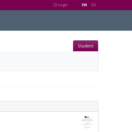
Login
EN
EΛ
Student