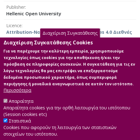
of the Ionian Islands Region.
Publisher
Focusing on collectives and analyzing them based on
Hellenic Open University
public sociability, we will see which of them are active in
Licence
each city-town, which sports are prominent in relation
Attribution-NonCommercial-NoDerivatives 4.0 Διεθνές
to their sizes settlements as well as the reasons why
Διαχείριση Συγκατάθεσης
they develop there. We will also analyze the localities
Διαχείριση Συγκατάθεσης Cookies
and rivalries that may exist and how they are reflected
Για να παρέχουμε την καλύτερη εμπειρία, χρησιμοποιούμε
in the society of the two islands. The purpose of this
τεχνολογίες όπως cookies για την αποθήκευση ή/και την
Main Files
recording is to understand the society of these
πρόσβαση σε πληροφορίες συσκευών. Η συγκατάθεση για τις εν
islands.
λόγω τεχνολογίες θα μας επιτρέψει να επεξεργαστούμε
Full text
δεδομένα προσωπικού χαρακτήρα, όπως συμπεριφορά
Description: ΔΙΠΛΩΜΑΤΙΚΗ
περιήγησης ή μοναδικά αναγνωριστικά σε αυτόν τον ιστότοπο.
ΕΡΓΑΣΙΑ ΜΑΖΑΡΑΚΗ ΜΑΡΙΝΑ.pdf
Περισσότερα
(pdf)
Size: 3.0 MB
Απαραίτητα
Απαραίτητα cookies για την ορθή λειτουργία του ιστότοπου
(Session cookies etc)
Στατιστικά
Cookies που αφορούν τη λειτουργία των στατιστικών
στοιχείων του ιστότοπου.