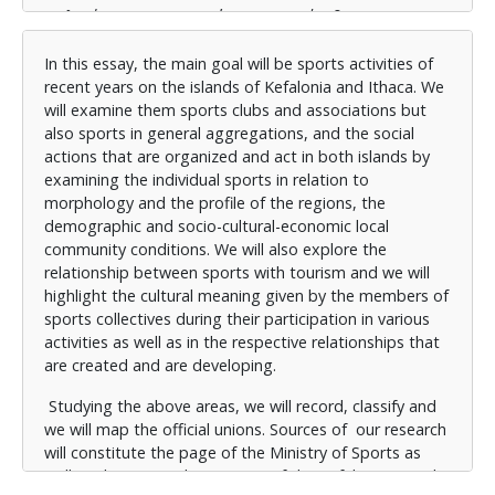
Μελετώντας τις παραπάνω περιοχές, θα
καταγράψουμε, θα ταξινομήσουμε και θα
χαρτογραφήσουμε τα επίσημα σωματεία. Πηγές της
In this essay, the main goal will be sports activities of
έρευνάς μας θα αποτελέσουν η σελίδα του
recent years on the islands of Kefalonia and Ithaca. We
Υπουργείου Αθλητισμού καθώς και το τμήμα
will examine them sports clubs and associations but
αθλητισμού του Παραρτήματος Κεφαλονιάς της
also sports in general aggregations, and the social
Περιφέρειας Ιονίων Νήσων, που βρίσκεται στο
actions that are organized and act in both islands by
Αργοστόλι.
examining the individual sports in relation to
morphology and the profile of the regions, the
Επικεντρώνοντας στις συλλογικότητες και
demographic and socio-cultural-economic local
αναλύοντάς τες με βάση τη δημόσια κοινωνικότητα,
community conditions. We will also explore the
θα δούμε ποιες από αυτές δραστηριοποιούνται σε
relationship between sports with tourism and we will
κάθε πόλη- κωμόπολη, ποια αθλήματα
highlight the cultural meaning given by the members of
πρωταγωνιστούν σε σχέση με τα μεγέθη των οικισμών
sports collectives during their participation in various
καθώς και τις αιτίες που αυτά αναπτύσσονται εκεί.
activities as well as in the respective relationships that
Επίσης θα αναλύσουμε τις τοπικότητες και
are created and are developing.
αντιπαλότητες που τυχόν υπάρχουν και πως
αποτυπώνονται αυτές στην κοινωνία των δύο νησιών.
Studying the above areas, we will record, classify and
Σκοπός της καταγραφής, αυτής είναι να
we will map the official unions. Sources of our research
κατανοήσουμε και την κοινωνία των νησιών αυτών .
will constitute the page of the Ministry of Sports as
well as the sports department of the Kefalonia Branch