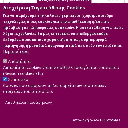
αξιοποίηση τεχνολογιών διαδικτύου για την
Διαχείριση Συγκατάθεσης Cookies
ταχεία σύνθεση θεματικών διαδρομών.
Για να παρέχουμε την καλύτερη εμπειρία, χρησιμοποιούμε
τεχνολογίες όπως cookies για την αποθήκευση ή/και την
πρόσβαση σε πληροφορίες συσκευών. Η συγκατάθεση για τις εν
λόγω τεχνολογίες θα μας επιτρέψει να επεξεργαστούμε
δεδομένα προσωπικού χαρακτήρα, όπως συμπεριφορά
περιήγησης ή μοναδικά αναγνωριστικά σε αυτόν τον ιστότοπο.
Περισσότερα
Απαραίτητα
Απαραίτητα cookies για την ορθή λειτουργία του ιστότοπου
(Session cookies etc)
Στατιστικά
Cookies που αφορούν τη λειτουργία των στατιστικών
στοιχείων του ιστότοπου.
Αποθήκευση προτιμήσεων
|
Developed by
INTEROPTICS
Powered by
ReasonableGraph.org
|
Δήλωση Προσβασιμότητας
CMS Login
Α
Αποδοχή όλων των cookies