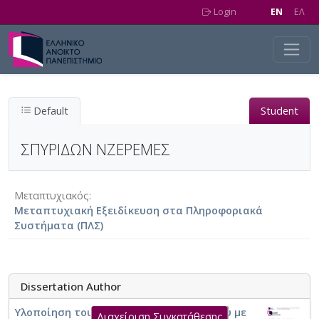
Skip to main content
Login
EN
EΛ
Default
Student
ΣΠΥΡΙΔΩΝ ΝΖΕΡΕΜΕΣ
Μεταπτυχιακός
Μεταπτυχιακή Εξειδίκευση στα Πληροφοριακά
Συστήματα (ΠΛΣ)
Dissertation Author
Υλοποίηση τουριστικού ηχητικού οδηγού με
Διαχείριση Συγκατάθεσης