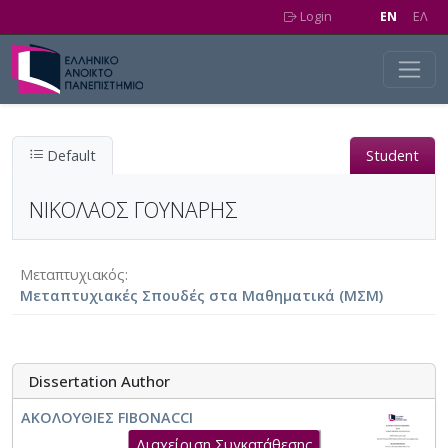
Skip to main content
Login
EN
EΛ
Default
Student
ΝΙΚΟΛΑΟΣ ΓΟΥΝΑΡΗΣ
Μεταπτυχιακός
Μεταπτυχιακές Σπουδές στα Μαθηματικά (ΜΣΜ)
Dissertation Author
ΑΚΟΛΟΥΘΙΕΣ FIBONACCI
Διαχείριση Συγκατάθεσης