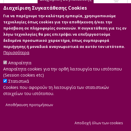
Διαχείριση Συγκατάθεσης Cookies
Για να παρέχουμε την καλύτερη εμπειρία, χρησιμοποιούμε
τεχνολογίες όπως cookies για την αποθήκευση ή/και την
πρόσβαση σε πληροφορίες συσκευών. Η συγκατάθεση για τις εν
λόγω τεχνολογίες θα μας επιτρέψει να επεξεργαστούμε
δεδομένα προσωπικού χαρακτήρα, όπως συμπεριφορά
περιήγησης ή μοναδικά αναγνωριστικά σε αυτόν τον ιστότοπο.
Περισσότερα
Απαραίτητα
Απαραίτητα cookies για την ορθή λειτουργία του ιστότοπου
(Session cookies etc)
Στατιστικά
Cookies που αφορούν τη λειτουργία των στατιστικών
στοιχείων του ιστότοπου.
Αποθήκευση προτιμήσεων
|
Developed by
INTEROPTICS
Powered by
ReasonableGraph.org
|
Δήλωση Προσβασιμότητας
CMS Login
Α
Αποδοχή όλων των cookies