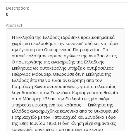
Description
0
Abstract
Η Εκκλησία της Ελλάδος ιδρύθηκε πραξικοπηματικά
χωρίς να ακολουθήσει την κανονική οδό και να πάρει
την έγκριση του Οικουμενικού Πατριαρχείου. Το
αυτοκέφαλο ήταν καρπός αγώνων της Αντιβασιλείας.
Ο πρωτεργάτης της ανακήρυξης της Ελλαδικής
Εκκλησίας ως αυτοκέφαλης υπήρξε ο αντιβασιλέας
Γεώργιος Μάουρερ. Θεωρούσε ότι η Εκκλησία της
Ελλάδας έπρεπε να είναι ανεξάρτητη από τον
Πατριάρχη Κωνσταντινουπόλεως, γιατί ο τελευταίος
λογοδοτούσε στον Σουλτάνο. Κυριαρχούσε η θεωρία
ότι ο Μάουρερ έβλεπε την Εκκλησία ως μία ακόμη
υπηρεσία υφιστάμενη του κράτους. Η Εκκλησία της
Ελλάδος ανακηρύχθηκε κανονικά από το Οικουμενικό
Πατριαρχείο με τον Πατριαρχικό και Συνοδικό Τόμο
της 29ης Ιουνίου 1850. Η όλη κίνηση είχε σημαντικές
κοινωνικές συνέπειες που αποτελεί το κέντρο