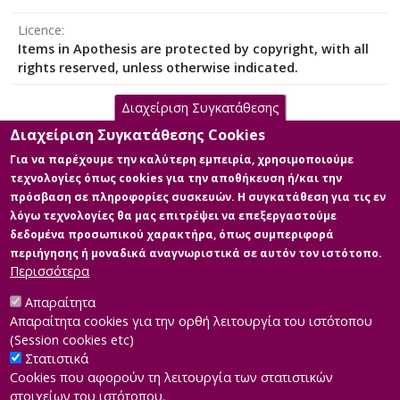
Licence
Items in Apothesis are protected by copyright, with all
rights reserved, unless otherwise indicated.
Διαχείριση Συγκατάθεσης
Διαχείριση Συγκατάθεσης Cookies
Main Files
Για να παρέχουμε την καλύτερη εμπειρία, χρησιμοποιούμε
τεχνολογίες όπως cookies για την αποθήκευση ή/και την
Το Ελληνικό Αυτοκέφαλο και οι
πρόσβαση σε πληροφορίες συσκευών. Η συγκατάθεση για τις εν
κοινωνικές διαστάσεις του.
λόγω τεχνολογίες θα μας επιτρέψει να επεξεργαστούμε
Description: ΤΟ ΕΛΛΗΝΙΚΟ
δεδομένα προσωπικού χαρακτήρα, όπως συμπεριφορά
ΑΥΤΟΚΕΦΑΛΟ ΚΑΙ ΟΙ ΚΟΙΝΩΝΙΚΕΣ
περιήγησης ή μοναδικά αναγνωριστικά σε αυτόν τον ιστότοπο.
ΔΙΑΣΤΑΣΕΙΣ ΤΟΥ.pdf (pdf)
Περισσότερα
Info: Κύριο σώμα διπλωματικής
Size: 1.5 MB
Απαραίτητα
Απαραίτητα cookies για την ορθή λειτουργία του ιστότοπου
(Session cookies etc)
Στατιστικά
Cookies που αφορούν τη λειτουργία των στατιστικών
στοιχείων του ιστότοπου.