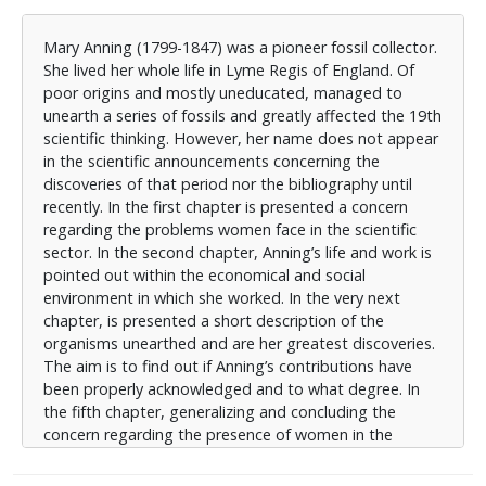
μεγαλύτερες ανακαλύψεις της. Στο τέταρτο κεφάλαιο,
διερευνάται η αντιμετώπιση της από την επιστημονική
Mary Anning (1799-1847) was a pioneer fossil collector.
κοινότητα της Αγγλίας. Σκοπός είναι να διαπιστωθεί
She lived her whole life in Lyme Regis of England. Of
εάν η συνεισφορά της Anning αναγνωρίστηκε και σε
poor origins and mostly uneducated, managed to
ποιο βαθμό. Γενικεύοντας και ολοκληρώνοντας τον
unearth a series of fossils and greatly affected the 19th
προβληματισμό ως προς τη γυναικεία παρουσία στον
scientific thinking. However, her name does not appear
επιστημονικό χώρο, στο πέμπτο κεφάλαιο
in the scientific announcements concerning the
περιγράφεται εν συντομία η ζωή, το έργο και η
discoveries of that period nor the bibliography until
αναγνώριση που έτυχαν άλλες επιλεγμένες γυναίκες
recently. In the first chapter is presented a concern
επιστήμονες που δραστηριοποιήθηκαν από το 19ο
regarding the problems women face in the scientific
αιώνα έως τις αρχές του 20ου αιώνα. Στο τελευταίο
sector. In the second chapter, Anning’s life and work is
κεφάλαιο παρουσιάζεται η εισαγωγή της ζωής και
pointed out within the economical and social
του έργου της Mary Anning στη διδασκαλία με τα
environment in which she worked. In the very next
οφέλη που συνεπάγονται για την κατάκτηση
chapter, is presented a short description of the
γλωσσικών δεξιοτήτων και την κατανόηση της σκέψης
organisms unearthed and are her greatest discoveries.
που ακολουθούν οι επιστήμονες.
The aim is to find out if Anning’s contributions have
been properly acknowledged and to what degree. In
the fifth chapter, generalizing and concluding the
concern regarding the presence of women in the
scientific sector, is presented briefly, the life, work and
recognition of selected women scientists who become