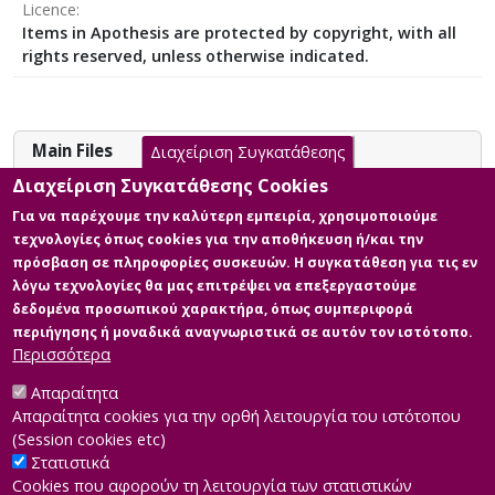
Licence
active during the 19th century till the start of the 20th
Items in Apothesis are protected by copyright, with all
century. In the last chapter, is presented the
rights reserved, unless otherwise indicated.
introduction of the life and work of Mary Anning in
school teaching as well the benefits to language skill
acquisition and the understanding of the thought
process scientists follow.
Main Files
Διαχείριση Συγκατάθεσης
Διαχείριση Συγκατάθεσης Cookies
Mary Anning: Η συμβολή της στην
Για να παρέχουμε την καλύτερη εμπειρία, χρησιμοποιούμε
Παλαιοντολογία και η
τεχνολογίες όπως cookies για την αποθήκευση ή/και την
αντιμετώπισή της από την
πρόσβαση σε πληροφορίες συσκευών. Η συγκατάθεση για τις εν
επιστημονική κοινότητα
λόγω τεχνολογίες θα μας επιτρέψει να επεξεργαστούμε
Description: Mary Anning Η
δεδομένα προσωπικού χαρακτήρα, όπως συμπεριφορά
συμβολή της στην Παλαιοντολογία
περιήγησης ή μοναδικά αναγνωριστικά σε αυτόν τον ιστότοπο.
και η αντιμετώπισή της από την
Περισσότερα
επιστημονική κοινότητα.pdf (pdf)
Size: 3.2 MB
Απαραίτητα
Απαραίτητα cookies για την ορθή λειτουργία του ιστότοπου
(Session cookies etc)
Στατιστικά
Cookies που αφορούν τη λειτουργία των στατιστικών