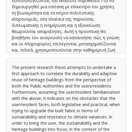
συνυπολογίζοντας την εκάστοτε νομοθεσία. Για να
δημιουργηθεί μια εστίαση με επίκεντρο τον χρήστη,
τη βιωσιμότητα και τα κτίρια πολιτιστικής
κληρονομιάς, στα πλαίσια της παρούσας
διπλωματικής η ενημέρωση και η εξοικείωση
θεωρούνται απαραίτητες. Αυτή η προοπτική θα
βοηθήσει τον αναγνώστη να κατανοήσει πώς η γνώση
και οι πληροφορίες επιλέγονται, μετασχηματίζονται
και, τελικά, χρησιμοποιούνται στην καθημερινή ζωή
των ανθρώπων. Για να προσεγγιστούν ζητήματα
βιωσιμότητας και πολιτιστικής κληρονομιάς, οι
The present research thesis attempts to undertake a
άνθρωποι πρέπει να διαπραγματευτούν τις έννοιες
first approach to correlate the durability and adaptive
και τις πρακτικές αυτών των θεμάτων με έναν
reuse of heritage buildings from the perspective of
δυναμικό, διαδραστικό τρόπο που να έχει νόημα
both the Public Authorities and the users/residents.
μέσα στο δικό τους πολιτιστικό πλαίσιο, αντί να
Furthermore, assuming the user/resident familiarization
γίνεται η παραδοχή ότι το κοινό λειτουργεί ως
with the above, it indicates on the obstacles that the
παθητικός αποδέκτης που έχει αποκλειστεί από την
user/resident faces, both legislative and practical, when
παραγωγή και την επικύρωση της γνώσης, θα πρέπει
trying to upgrade the built fabric in terms of
να κατανοήθεί και να συμπεριληφθεί το κοινό ως
sustainability and resistance to climate variances. In
συμμετέχοντας σε κοινωνικούς φορείς που εξετάζει,
order to bring the user, the sustainability and the
επικυρώνει, προσαρμόζετε και συμπληρώνει τις
heritage buildings into focus; in the context of the
γνώσεις που του γνωστοποιούνται. Με βάση τα