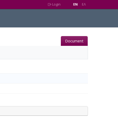
Login
EN
EΛ
Document