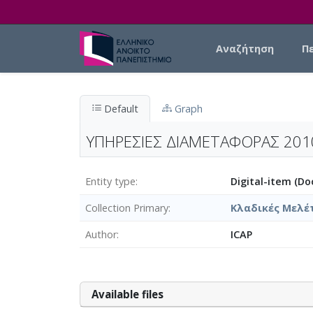
Skip to main content
Main navigation
Αναζήτηση
Π
Default
Graph
ΥΠΗΡΕΣIEΣ ΔΙΑΜΕΤΑΦΟΡΑΣ 201
Entity type
Digital-item (D
Collection Primary
Κλαδικές Μελέ
Author
ICAP
Αvailable files