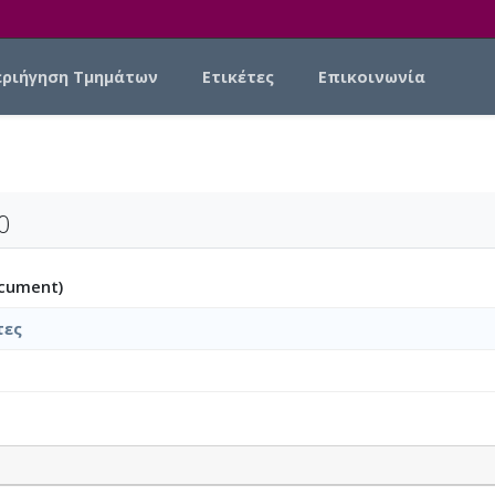
εριήγηση Τμημάτων
Ετικέτες
Επικοινωνία
0
ocument)
τες