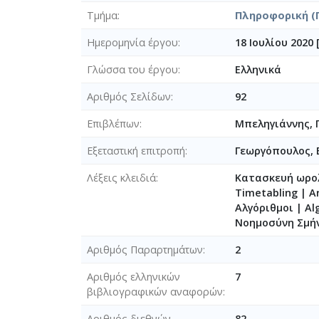
Τμήμα
Πληροφορική (
Ημερομηνία έργου
18 Ιουλίου 2020 
Γλώσσα του έργου
Ελληνικά
Αριθμός Σελίδων
92
Επιβλέπων
Μπεληγιάννης, 
Εξεταστική επιτροπή
Γεωργόπουλος,
Λέξεις κλειδιά
Κατασκευή ωρολ
Timetabling | A
Αλγόριθμοι | Al
Νοημοσύνη Σμήνο
Αριθμός Παραρτημάτων
2
Αριθμός ελληνικών
7
βιβλιογραφικών αναφορών
Αριθμός διεθνών
82