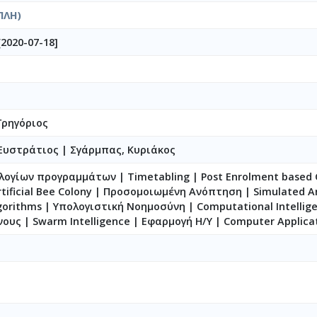
ΠΛΗ)
[2020-07-18]
Γρηγόριος
 Ευστράτιος
|
Σγάρμπας, Κυριάκος
ογίων προγραμμάτων | Timetabling | Post Enrolment based 
rtificial Bee Colony | Προσομοιωμένη Ανόπτηση | Simulated A
gorithms | Υπολογιστική Νοημοσύνη | Computational Intellig
υς | Swarm Intelligence | Εφαρμογή Η/Υ | Computer Applica