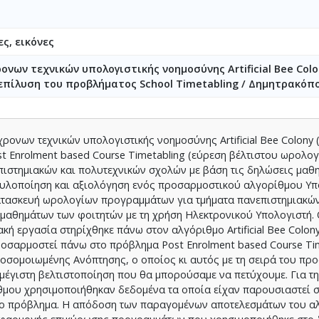
ες, εικόνες
νων τεχνικών υπολογιστικής νοημοσύνης Artificial Bee Colon
επίλυση του προβλήματος School Timetabling / Δημητρακόπ
ρονων τεχνικών υπολογιστικής νοημοσύνης Artificial Bee Colony 
t Enrolment based Course Timetabling (εύρεση βέλτιστου ωρολο
ιστημιακών και πολυτεχνικών σχολών με βάση τις δηλώσεις μαθ
η, υλοποίηση και αξιολόγηση ενός προσαρμοστικού αλγορίθμου Υπ
ατασκευή ωρολογίων προγραμμάτων για τμήματα πανεπιστημιακών
 μαθημάτων των φοιτητών με τη χρήση Ηλεκτρονικού Υπολογιστή.
ή εργασία στηρίχθηκε πάνω στον αλγόριθμο Artificial Bee Colony
ροσαρμοστεί πάνω στο πρόβλημα Post Enrolment based Course Tim
οσομοιωμένης Ανόπτησης, ο οποίος κι αυτός με τη σειρά του πρ
 μέγιστη βελτιστοποίηση που θα μπορούσαμε να πετύχουμε. Για τη
θμου χρησιμοποιήθηκαν δεδομένα τα οποία είχαν παρουσιαστεί 
ο πρόβλημα. Η απόδοση των παραγομένων αποτελεσμάτων του α