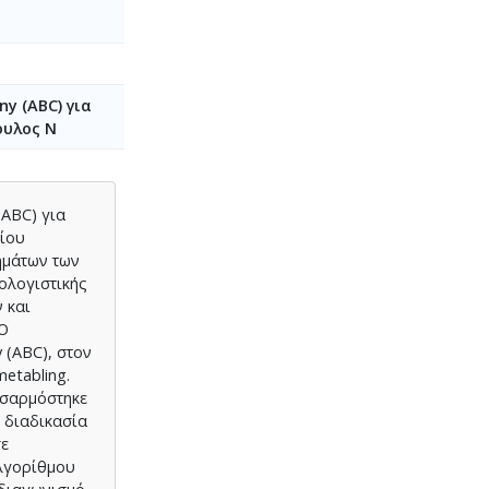
y (ABC) για
ουλος Ν
(ABC) για
γίου
ημάτων των
ολογιστικής
 και
 Ο
 (ABC), στον
etabling.
οσαρμόστηκε
 διαδικασία
σε
λγορίθμου