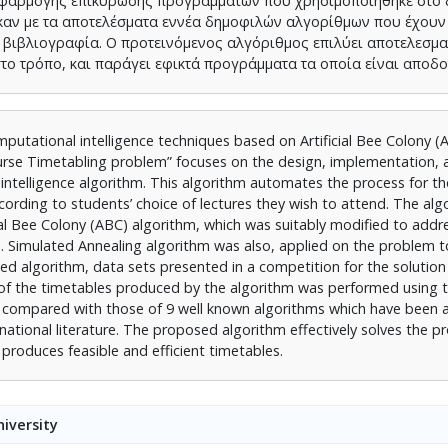
 εφαρμογής επικύρωσης προγραμμάτων που χρησιμοποιήθηκε στο 
καν με τα αποτελέσματα εννέα δημοφιλών αλγορίθμων που έχουν
 βιβλιογραφία. Ο προτεινόμενος αλγόριθμος επιλύει αποτελεσμα
το τρόπο, και παράγει εφικτά προγράμματα τα οποία είναι αποδο
mputational intelligence techniques based on Artificial Bee Colony (
ourse Timetabling problem” focuses on the design, implementation, 
ntelligence algorithm. This algorithm automates the process for th
cording to students’ choice of lectures they wish to attend. The alg
cial Bee Colony (ABC) algorithm, which was suitably modified to addr
Simulated Annealing algorithm was also, applied on the problem t
 algorithm, data sets presented in a competition for the solution 
 of the timetables produced by the algorithm was performed using t
 compared with those of 9 well known algorithms which have been a
ational literature. The proposed algorithm effectively solves the p
produces feasible and efficient timetables.
iversity