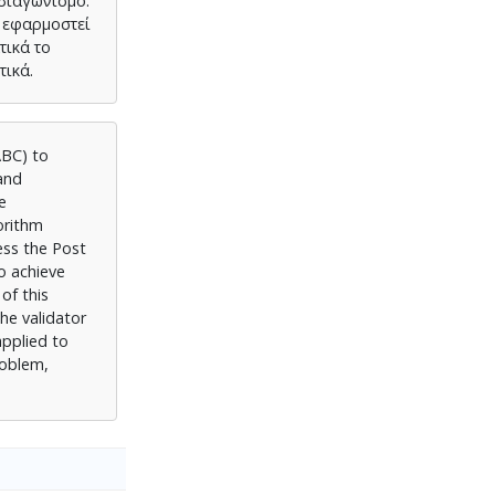
διαγωνισμό.
 εφαρμοστεί
τικά το
τικά.
ABC) to
and
e
orithm
ess the Post
o achieve
of this
he validator
pplied to
roblem,