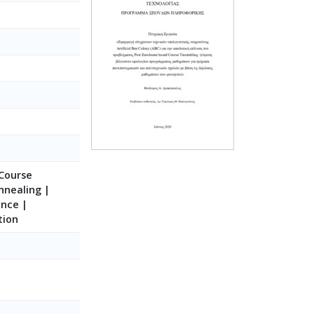
Course
nnealing |
ence |
tion