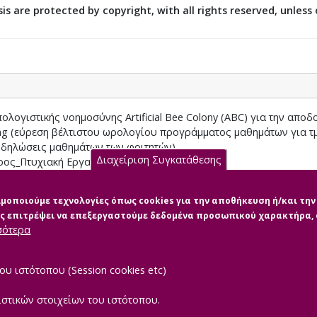
is are protected by copyright, with all rights reserved, unless
ογιστικής νοημοσύνης Artificial Bee Colony (ABC) για την αποδ
ing (εύρεση βέλτιστου ωρολογίου προγράμματος μαθημάτων για τ
 δηλώσεις μαθημάτων των φοιτητών)
Διαχείριση Συγκατάθεσης
ος_Πτυχιακή Εργασία_2020.pdf (pdf)
σιμοποιούμε τεχνολογίες όπως cookies για την αποθήκευση ή/και τ
μας επιτρέψει να επεξεργαστούμε δεδομένα προσωπικού χαρακτήρα
σότερα
ου ιστότοπου (Session cookies etc)
ιστικών στοιχείων του ιστότοπου.
|
TEROPTICS
Powered by
ReasonableGraph.org
Δήλωση Προσβασιμότ