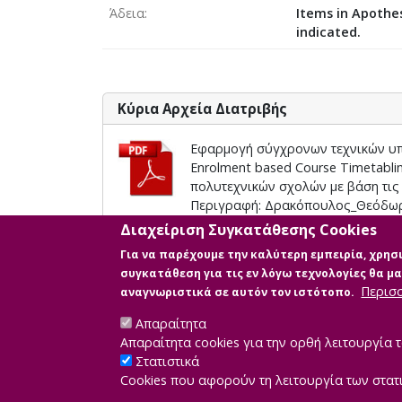
Άδεια
Items in Apothes
indicated.
Κύρια Αρχεία Διατριβής
Εφαρμογή σύγχρονων τεχνικών υπολ
Enrolment based Course Timetabl
πολυτεχνικών σχολών με βάση τις
Περιγραφή: Δρακόπουλος_Θεόδωρ
Πληροφορίες: primary:true
Διαχείριση Συγκατάθεσης Cookies
Μέγεθος: 1.4 MB
Για να παρέχουμε την καλύτερη εμπειρία, χρη
συγκατάθεση για τις εν λόγω τεχνολογίες θα 
Περισ
αναγνωριστικά σε αυτόν τον ιστότοπο.
Απαραίτητα
Απαραίτητα cookies για την ορθή λειτουργία τ
Στατιστικά
Cookies που αφορούν τη λειτουργία των στατ
Developed by
IN