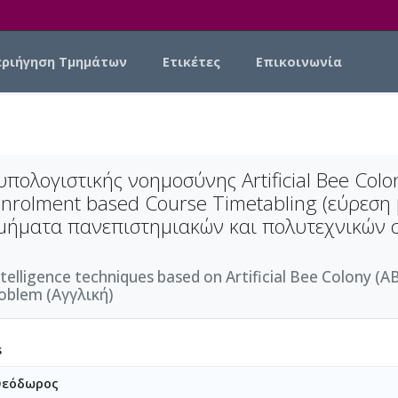
εριήγηση Τμημάτων
Ετικέτες
Επικοινωνία
ολογιστικής νοημοσύνης Artificial Bee Colon
nrolment based Course Timetabling (εύρεση
ήματα πανεπιστημιακών και πολυτεχνικών σ
lligence techniques based on Artificial Bee Colony (ABC
oblem (Αγγλική)
s
Θεόδωρος