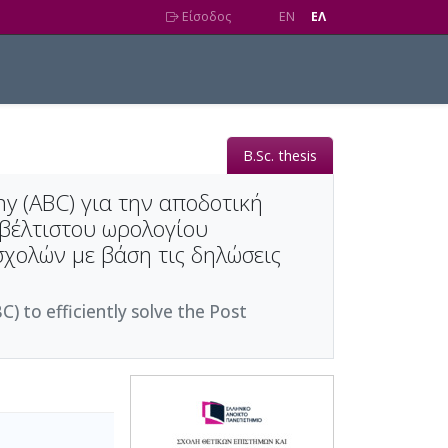
Είσοδος
EN
EΛ
B.Sc. thesis
y (ABC) για την αποδοτική
 βέλτιστου ωρολογίου
χολών με βάση τις δηλώσεις
) to efficiently solve the Post