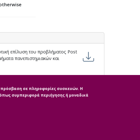
 otherwise
οτική επίλυση του προβλήματος Post
μήματα πανεπιστημιακών και
ην πρόσβαση σε πληροφορίες συσκευών. Η
, όπως συμπεριφορά περιήγησης ή μοναδικά
|
ητας
CMS Login
Απόσυρση Συγκατάθε