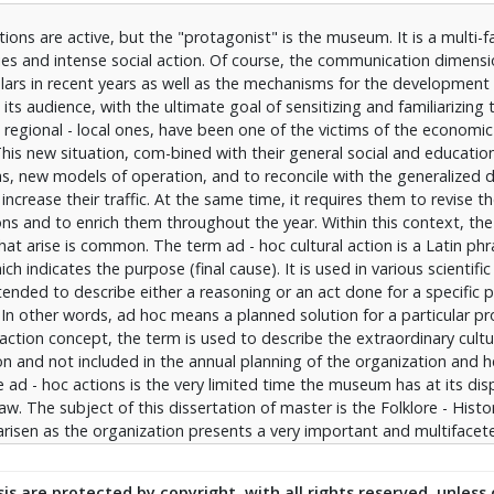
. Η ιδιαιτερότητα των ad - hoc δράσεων είναι ο πολύ περιορισμέ
zations are active, but the "protagonist" is the museum. It is a multi-
 αφορά την επικοινωνιακή στρατηγική που θα χαράξει. Αντικείμεν
ities and intense social action. Of course, the communication dimensi
λεί το Λαογραφικό – Ιστορικό Μουσείο Ξάνθης. Η επιλογή του σ
ars in recent years as well as the mechanisms for the development
αρουσιάζει πολύ σημαντικό και πολύπλευρο έργο στην κοινωνία
s audience, with the ultimate goal of sensitizing and familiarizing 
γάλη απήχηση. Σκοπός λοιπόν της παρούσας εργασίας είναι να αν
egional - local ones, have been one of the victims of the economic c
ριμένου οργανισμού και να σχεδιάσει σύμφωνα με αυτές έναν πρό
This new situation, com-bined with their general social and education
ις ad - hoc πολιτιστικές δράσεις, προσφέροντας έτσι στην διοίκη
s, new models of operation, and to reconcile with the generalized
 για την επικοινωνιακή πολιτική του.
ncrease their traffic. At the same time, it requires them to revise th
ons and to enrich them throughout the year. Within this context, the
at arise is common. The term ad - hoc cultural action is a Latin ph
ich indicates the purpose (final cause). It is used in various scientific
 intended to describe either a reasoning or an act done for a specific
. In other words, ad hoc means a planned solution for a particular p
l action concept, the term is used to describe the extraordinary cultu
on and not included in the annual planning of the organization and h
 ad - hoc actions is the very limited time the museum has at its dis
aw. The subject of this dissertation of master is the Folklore - Hist
 arisen as the organization presents a very important and multifacet
has a great impact. The aim of this paper is to discover the needs a
 and to design according to them a model of communication strategy 
is are protected by copyright, with all rights reserved, unless