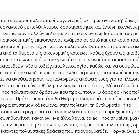
αι διάφοροι πολιτιστικοί οργανισμοί, με “πρωταγωνιστή” όμως τ
 οργανισμό με πολύπλευρες δραστηριότητες και έντονη κοινωνική
το ενδιαφέρον πολλών μελετητών η επικοινωνιακή διάσταση του μ
εποικοδομητικής επικοινωνίας ανάμεσα σε αυτό και στο κοινό του
υ κοινού με την τέχνη και τον πολιτισμό. Ωστόσο, τα μουσεία, ακ
να από τα θύματα της οικονομικής κρίσεως, καθώς έχουν ως αποδέ
ταση σε συνδυασμό με τον γενικότερο κοινωνικό και εκπαιδευτικ
ματα ιδεών, νέα υποδείγματα λειτουργίας καθώς και να συμφιλι
με σκοπό την αναζωπύρωση του ενδιαφέροντος του κοινού και τη
λει να αναθεωρήσουν τις παγιωμένες απόψεις τους για το πλαίσι
ουτισμό αυτών καθ’ όλη την διάρκεια του έτους. Μέσα σ’ αυτό τ
- hoc πολιτιστικών δράσεων που προκύπτουν. Ο όρος ad - hoc πολ
ί τούτω. Πρόκειται για ένα διεθνή προσδιορισμό, ο οποίος υποδη
φορα επιστημονικά κείμενα, στην πολιτική, τη διπλωματία, ή το
κοπό να περιγράψει είτε ένα συλλογισμό είτε μια πράξη που γίνε
 συνηθισμένων κανόνων. Με άλλα λόγια, το ad - hoc σημαίνει μια
 Στην περίπτωση λοιπόν της έννοιας της ad - hoc πολιτιστικής δρ
 έκτακτες πολιτιστικές δράσεις που προγραμματίζει – οργανώνει 
είναι ενταγμένες στον ετήσιο προγραμματισμό του οργανισμού και