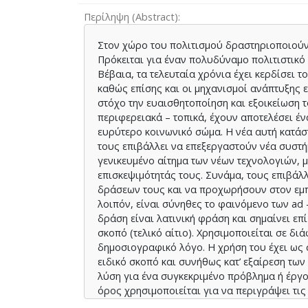
Περίληψη (Abstract)
Στον χώρο του πολιτισμού δραστηριοποιούντ
Πρόκειται για έναν πολυδύναμο πολιτιστικό
Βέβαια, τα τελευταία χρόνια έχει κερδίσει 
καθώς επίσης και οι μηχανισμοί ανάπτυξης 
στόχο την ευαισθητοποίηση και εξοικείωση το
περιφερειακά – τοπικά, έχουν αποτελέσει έ
ευρύτερο κοινωνικό σώμα. Η νέα αυτή κατάσ
τους επιβάλλει να επεξεργαστούν νέα συστή
γενικευμένο αίτημα των νέων τεχνολογιών, 
επισκεψιμότητάς τους. Συνάμα, τους επιβάλ
δράσεων τους και να προχωρήσουν στον εμπλ
λοιπόν, είναι σύνηθες το φαινόμενο των ad 
δράση είναι λατινική φράση και σημαίνει επ
σκοπό (τελικό αίτιο). Χρησιμοποιείται σε διά
δημοσιογραφικό λόγο. Η χρήση του έχει ως σ
ειδικό σκοπό και συνήθως κατ’ εξαίρεση των
λύση για ένα συγκεκριμένο πρόβλημα ή έργο.
όρος χρησιμοποιείται για να περιγράψει τις
πολιτιστικός οργανισμός και οι οποίες δεν 