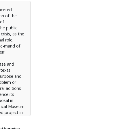
νος χρόνος
faceted
ο μελέτης
on of the
υγκεκριμένου
 of
 της
the public
ακαλύψει τις
risis, as the
τυπο
al role,
ση του
 de-mand of
eir
rase and
 texts,
 purpose and
roblem or
ral ac-tions
ence its
posal in
orical Museum
ed project in
nd
for the ad -
 otherwise