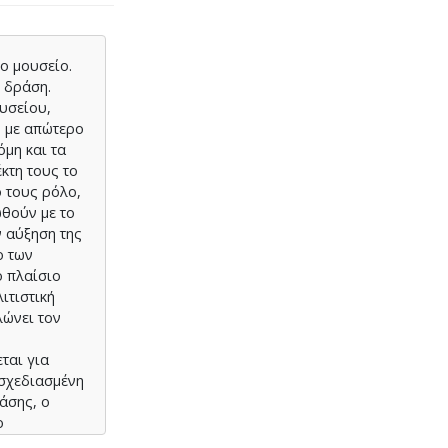
ο μουσείο.
 δράση.
ουσείου,
, με απώτερο
όμη και τα
κτη τους το
ό τους ρόλο,
ωθούν με το
ν αύξηση της
ο των
ο πλαίσιο
ιτιστική
λώνει τον
ται για
 σχεδιασμένη
άσης, ο
ο
 κατ’