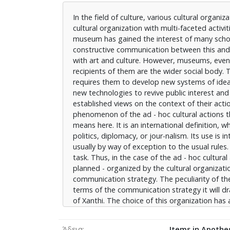
επέκταση στην επικοινωνιακή στρατηγική του
In the field of culture, various cultural organi
που έχει στην διάθεση του το μουσείο, όσον
cultural organization with multi-faceted activ
της παρούσας διπλωματικής εργασίας αποτε
museum has gained the interest of many schol
οργανισμού προέκυψε καθώς ο οργανισμός π
constructive communication between this and it
ευρύτερης περιοχής της Ξάνθης και έχει με
with art and culture. However, museums, even r
ανάγκες και τις ιδιαιτερότητες του συγκεκ
recipients of them are the wider social body. 
σχεδιασμό επικοινωνιακής στρατηγικής για τ
requires them to develop new systems of idea
μουσείου ένα χρήσιμο και πρακτικό εργαλείο
new technologies to revive public interest and i
established views on the context of their acti
phenomenon of the ad - hoc cultural actions th
means here. It is an international definition, wh
politics, diplomacy, or jour-nalism. Its use is
usually by way of exception to the usual rules
task. Thus, in the case of the ad - hoc cultura
planned - organized by the cultural organizati
communication strategy. The peculiarity of the
terms of the communication strategy it will dr
of Xanthi. The choice of this organization has
the society of the wider region of Xanthi and 
particularities of the particular organization
Άδεια
Items in Apothes