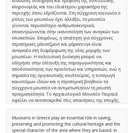
διάσωση, διατήρηση και προβολή της πολιτιστικής
κληρονομιάς και του ιδιαίτερου χαρακτήρα της
περιοχής όπου εδράζονται. Στη σύγχρονη κοινωνία ο
ρόλος των μουσείων έχει αλλάξει, τα μουσεία
γίνονται περισσότερο ανθρωποκεντρικά,
επικεντρώνονται στην ικανοποίηση των αναγκών των
επισκεπτών. Επομένως, η απαίτηση για σύγχρονες
στρατηγικές μάνατζμεντ και μάρκετινγκ είναι
αναγκαία στη διαμόρφωση της νέας μορφής των
μουσείων. Η πολιτιστική διοίκηση μπορεί να
οδηγήσει στην επίτευξη της παραγωγικότητας και
αποδοτικότητας των προϊόντων και υπηρεσιών, ενώ η
σημασία της οργανωτικής κουλτούρας, η εισαγωγή
καινοτόμων ιδεών και η στρατηγική βοηθούν τα
σύγχρονα μουσεία να αντιμετωπίσουν τη ρευστή
πραγματικότητα. Το Αρχαιολογικό Μουσείο Πειραιά
οφείλει να ανταποκριθεί στις απαιτήσεις της εποχής,
να οικοδομήσει μια αναγνωρίσιμη ταυτότητα και να
επαναπροσδιορίσει τις σχέσεις του με το κοινό. Η
Museums in Greece play an essential role in saving,
διοίκηση του μουσείου είναι σημαντική, καθώς
preserving and promoting the cultural heritage and the
αφορά τις τεχνικές του σχεδιασμού και της
special character of the area where they are based. In
οργάνωσης, προκειμένου το μουσείο να είναι