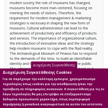
modern society the role of museums has changed,
βιώσιμο. Η στρατηγική και οι στόχοι του
museums become more man-centered, focusing on
Αρχαιολογικού Μουσείου Πειραιά αποτελούν
meeting the needs of visitors. Therefore, the
σημαντικό κίνητρο στην παραγωγικότητα του. Το
requirement for modern management & marketing
μουσείο καταβάλει προσπάθειες επικοινωνίας με το
strategies is necessary in shaping the new form of
κοινό πραγματοποιώντας πολιτιστικές
museums. Cultural administration can lead to the
δραστηριότητες και άλλες εκδηλώσεις. Η ανάλυση
achievement of productivity and efficiency of products
SWOT ωστόσο, προσφέρει μια αποτελεσματική
and services. The importance of organizational culture,
αξιολογική τεχνική στη διαδικασία λήψης
the introduction of innovative ideas and the strategy
αποφάσεων και καινοτομιών. Παρ’ όλα αυτά, η
help modern museums to cope with the fluid reality.
έλλειψη των απαιτούμενων πόρων αποτελεί χρόνιο
The Archaeological Museum of Piraeus has to respond
πρόβλημα των μουσείων και οδηγεί σε αδυναμία
to the demands of the time, to build an identifiable
εξέλιξής τους.
identity and to redefine its relations with the public.
Διαχείριση Συγκατάθεσης
The administration of the museum is important as it
Διαχείριση Συγκατάθεσης Cookies
concerns the techniques of planning and organization
in order for the museum to be viable. The strategy and
Για να παρέχουμε την καλύτερη εμπειρία, χρησιμοποιούμε
objectives of the Archaeological Museum of Piraeus
τεχνολογίες όπως cookies για την αποθήκευση ή/και την
Licence
are an important motivation for its productivity. The
πρόσβαση σε πληροφορίες συσκευών. Η συγκατάθεση για τις εν
Items in Apothesis are protected by copyright, with all
museum makes efforts to communicate with the public
λόγω τεχνολογίες θα μας επιτρέψει να επεξεργαστούμε
rights reserved, unless otherwise indicated.
by conducting cultural activities and other events.
δεδομένα προσωπικού χαρακτήρα, όπως συμπεριφορά
SWOT analysis, however, offers an effective valuation
περιήγησης ή μοναδικά αναγνωριστικά σε αυτόν τον ιστότοπο.