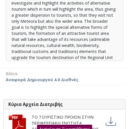
investigate and highlight the activities of alternative
προϊόντος της περιοχής προκειμένου να βοηθήσουν
tourism which in turn will highlight the area, thus giving
τόσο στην οικονομική όσο και στην τουριστική
a greater dispersion to tourists, so that they visit not
ανάπτυξη της Περιφερειακής Ενότητας Τρικάλων.
only Meteora but also the wider area. The broader
goal is to highlight the special alternative forms of
tourism, the formation of an attractive tourist area
that will take advantage of its resources (admirable
natural resources, cultural wealth, biodiversity,
traditional customs and traditions) elements that
upgrade the tourism destination of the Regional Unit
of Trikala. The conclusions of this work could be a
useful tool for all those interested and involved in
Άδεια
promoting the tourist product of the region in order to
Αναφορά Δημιουργού 4.0 Διεθνές
help both the economic and the tourim development
of the Regional Unit of Trikala.
Κύρια Αρχεία Διατριβής
ΤΟ ΤΟΥΡΙΣΤΙΚΟ ΠΡΟΪΟΝ ΣΤΗΝ
ΠΕΡΙΦΕΡΕΙΑΚΗ ΕΝΟΤΗΤΑ
Διαχείριση Συγκατάθεσης