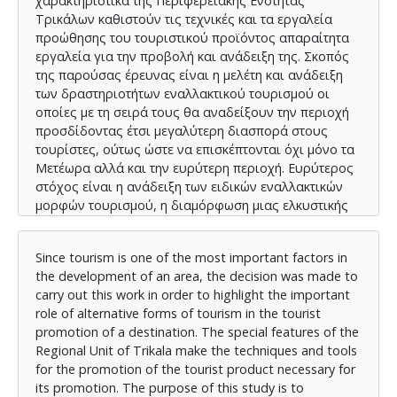
χαρακτηριστικά της Περιφερειακής Ενότητας
Τρικάλων καθιστούν τις τεχνικές και τα εργαλεία
προώθησης του τουριστικού προϊόντος απαραίτητα
εργαλεία για την προβολή και ανάδειξη της. Σκοπός
της παρούσας έρευνας είναι η μελέτη και ανάδειξη
των δραστηριοτήτων εναλλακτικού τουρισμού οι
οποίες με τη σειρά τους θα αναδείξουν την περιοχή
προσδίδοντας έτσι μεγαλύτερη διασπορά στους
τουρίστες, ούτως ώστε να επισκέπτονται όχι μόνο τα
Μετέωρα αλλά και την ευρύτερη περιοχή. Ευρύτερος
στόχος είναι η ανάδειξη των ειδικών εναλλακτικών
μορφών τουρισμού, η διαμόρφωση μιας ελκυστικής
τουριστικά περιοχής η οποία θα αξιοποιεί τα
πλεονεκτήματα που έχει στη διάθεσή της
Since tourism is one of the most important factors in
(αξιοθαύμαστοι φυσικοί πόροι, πολιτιστικός
the development of an area, the decision was made to
πλούτος, βιοποικιλότητα, παραδοσιακά ήθη και
carry out this work in order to highlight the important
έθιμα) στοιχεία που συνιστούν μοχλό ανάπτυξης του
role of alternative forms of tourism in the tourist
τουριστικού προϊόντος της Περιφερειακής Ενότητας
promotion of a destination. The special features of the
Τρικάλων. Τα αποτελέσματα της παρούσας εργασίας
Regional Unit of Trikala make the techniques and tools
θα μπορούσαν να αποτελέσουν ένα χρήσιμο
for the promotion of the tourist product necessary for
εργαλείο για όλους τους ενδιαφερομένους και
its promotion. The purpose of this study is to
εμπλεκομένους στην προώθηση του τουριστικού