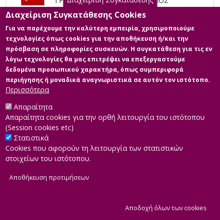
ΤΡΙΚΑΛΩΝ ΚΑΙ Ο ΕΜΠΛΟΥΤΙΣΜΟΣ
ΤΟΥ ΜΕ ΕΙΔΙΚΕΣ ΕΝΑΛΛΑΚΤΙΚΕΣ
Διαχείριση Συγκατάθεσης Cookies
ΜΟΡΦΕΣ ΤΟΥΡΙΣΜΟΥ
Για να παρέχουμε την καλύτερη εμπειρία, χρησιμοποιούμε
Περιγραφή: ΣΩΤΗΡΙΑΔΗΣ
τεχνολογίες όπως cookies για την αποθήκευση ή/και την
ΣΩΤΗΡΙΟΣ ΜΕΤΑΠΤΥΧΙΑΚΗ
πρόσβαση σε πληροφορίες συσκευών. Η συγκατάθεση για τις εν
ΕΡΓΑΣΙΑ ΔΤΕ 2019-2020.pdf (pdf)
λόγω τεχνολογίες θα μας επιτρέψει να επεξεργαστούμε
Άδεια:
Αναφορά Δημιουργού 4.0
δεδομένα προσωπικού χαρακτήρα, όπως συμπεριφορά
Διεθνές
περιήγησης ή μοναδικά αναγνωριστικά σε αυτόν τον ιστότοπο.
Πληροφορίες: Κυρίως σώμα
Περισσότερα
διπλωματικής
Μέγεθος: 2.4 MB
Απαραίτητα
Απαραίτητα cookies για την ορθή λειτουργία του ιστότοπου
(Session cookies etc)
Στατιστικά
Cookies που αφορούν τη λειτουργία των στατιστικών
στοιχείων του ιστότοπου.
Αποθήκευση προτιμήσεων
|
Developed by
INTEROPTICS
Powered by
ReasonableGraph.org
|
Δήλωση Προσβασιμότητας
CMS Login
Α
Αποδοχή όλων των cookies