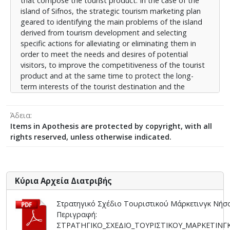
that compose the tourist product. In the case of the
πλεονεκτημάτων του νησιού.
island of Sifnos, the strategic tourism marketing plan
geared to identifying the main problems of the island
derived from tourism development and selecting
specific actions for alleviating or eliminating them in
order to meet the needs and desires of potential
visitors, to improve the competitiveness of the tourist
product and at the same time to protect the long-
term interests of the tourist destination and the
prosperity of the local society. Attracting alternative
forms of tourism, the potential improvement of the
Άδεια
position of the tourist destination and differentiation in
Items in Apothesis are protected by copyright, with all
relation to competition are important landmarks for
rights reserved, unless otherwise indicated.
the formation of the comparative advantages of the
island.
Κύρια Αρχεία Διατριβής
Στρατηγικό Σχέδιο Τουριστικού Μάρκετινγκ Νήσ
Περιγραφή:
ΣΤΡΑΤΗΓΙΚΟ_ΣΧΕΔΙΟ_ΤΟΥΡΙΣΤΙΚΟΥ_ΜΑΡΚΕΤΙΝΓ