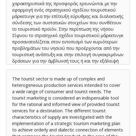
χαρακτηριστικά της προσφοράς ερευνώνται με την
εφαρμογή ενός στρατηγικού σχεδίου τουριστικού
μάρκετινγκ για την επίτευξη εύρυθμης και διαλεκτικής
σύνδεσης των συστατικών στοιχείων που συνθέτουν
το τουριστικό προϊόν. Στην περίπτωση της νήσου
Σίφνου το στρατηγικό σχέδιο τουριστικού μάρκετινγκ
προσανατολίζεται στον εντοπισμό των κυριότερων
προβλημάτων του νησιού που προέρχονται από την
τουριστική ανάπτυξη και στην επιλογή συγκεκριμένων
δράσεων για την άμβλυνσή τους ή και την εξάλειψή
τους, ώστε να ικανοποιηθούν οι ανάγκες και οι
επιθυμίες των δυνητικών επισκεπτών, να βελτιωθεί η
The tourist sector is made up of complex and
ανταγωνιστικότητα του τουριστικού προϊόντος και
heterogeneous production services intended to cover
παράλληλα να προστατευθούν τα μακροπρόθεσμα
a wide range of consumer and tourist needs. The
συμφέροντα του τουριστικού προορισμού και η
tourist marketing is considered an indispensable tool
ευημερία του τοπικού κοινωνικού συνόλου. Η
for the rational and informed view of provided tourist
προσέλκυση εναλλακτικών μορφών τουρισμού, η
services for a destination. The different tourist
πιθανή βελτίωση της θέσης του τουριστικού
characteristics of supply are investigated with the
προορισμού και η διαφοροποίηση σε σχέση με τον
implementation of a strategic tourism marketing plan
ανταγωνισμό αποτελούν σημαντικά σημεία
to achieve orderly and dialectic connection of elements
ενδιαφέροντος για τη διαμόρφωση των συγκριτικών