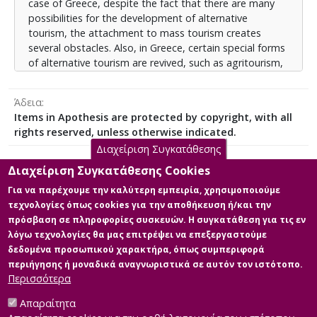
case of Greece, despite the fact that there are many
possibilities for the development of alternative
tourism, the attachment to mass tourism creates
several obstacles. Also, in Greece, certain special forms
of alternative tourism are revived, such as agritourism,
ecotourism, mountaineering and walking tourism. It is
useful to note that their growth knows some
Άδεια
obstacles, but they have growth prospects if a
Items in Apothesis are protected by copyright, with all
comprehensive business plan is structured. We should
rights reserved, unless otherwise indicated.
not overlook the fact that in the case of Greece the
Διαχείριση Συγκατάθεσης
institutional framework governing alternative tourism
has some shortcomings, while there have been
Διαχείριση Συγκατάθεσης Cookies
programs to support and finance these actions.
Για να παρέχουμε την καλύτερη εμπειρία, χρησιμοποιούμε
Κύρια Αρχεία Διατριβής
Methodology: To complete this study, a qualitative
τεχνολογίες όπως cookies για την αποθήκευση ή/και την
research was conducted, by conducting personal
πρόσβαση σε πληροφορίες συσκευών. Η συγκατάθεση για τις εν
Ενναλλακτικός Τουρισμός στην
interviews with those directly involved in the tourism
λόγω τεχνολογίες θα μας επιτρέψει να επεξεργαστούμε
Ελλάδα Θεσμικό και Αναπτυξιακό
industry. They were either academics or industry
δεδομένα προσωπικού χαρακτήρα, όπως συμπεριφορά
Πλαίσιο
experts and answered a total of 19 questions from a
περιήγησης ή μοναδικά αναγνωριστικά σε αυτόν τον ιστότοπο.
Περιγραφή:
structured interview prepared by the researcher. The
Περισσότερα
kalliabetsou_spiridoula.pdf (pdf)
duration of the interviews was about 40 minutes, while
Μέγεθος: 0.9 MB
the time of the survey was almost a month (May to
Απαραίτητα
mid-June 2021). The completion of this study could