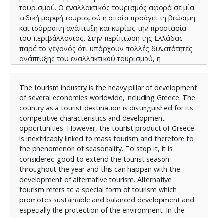
τουρισμού. Ο εναλλακτικός τουρισμός αφορά σε μία
ειδική μορφή τουρισμού η οποία προάγει τη βιώσιμη
και ισόρροπη ανάπτυξη και κυρίως την προστασία
του περιβάλλοντος. Στην περίπτωση της Ελλάδας
παρά το γεγονός ότι υπάρχουν πολλές δυνατότητες
ανάπτυξης του εναλλακτικού τουρισμού, η
προσκόλληση με το μαζικό τουρισμό δημιουργεί
αρκετά εμπόδια. Επίσης, στην Ελλάδα αναβιώνουν
The tourism industry is the heavy pillar of development
ορισμένες ειδικές μορφές εναλλακτικού τουρισμού
of several economies worldwide, including Greece. The
όπως ο αγροτουρισμός, ο οικοτουρισμός, ο
country as a tourist destination is distinguished for its
ορειβατικός αλλά και ο περιπατητικός τουρισμός.
competitive characteristics and development
Είναι χρήσιμο να σημειωθεί ότι η ανάπτυξή τους
opportunities. However, the tourist product of Greece
γνωρίζει ορισμένα εμπόδια, αλλά έχουν προοπτικές
is inextricably linked to mass tourism and therefore to
ανάπτυξης εάν δομηθεί ένα ολοκληρωμένο
the phenomenon of seasonality. To stop it, it is
επιχειρηματικό σχέδιο. Δεν πρέπει να παραληφθεί η
considered good to extend the tourist season
αναφορά του γεγονότος ότι στην περίπτωση της
throughout the year and this can happen with the
Ελλάδας το θεσμικό πλαίσιο που διέπει τον
development of alternative tourism. Alternative
εναλλακτικό τουρισμό έχει ορισμένες ελλείψεις, ενώ
tourism refers to a special form of tourism which
έχουν υπάρξει προγράμματα στήριξης και
promotes sustainable and balanced development and
χρηματοδότησης αυτών των δράσεων.
especially the protection of the environment. In the