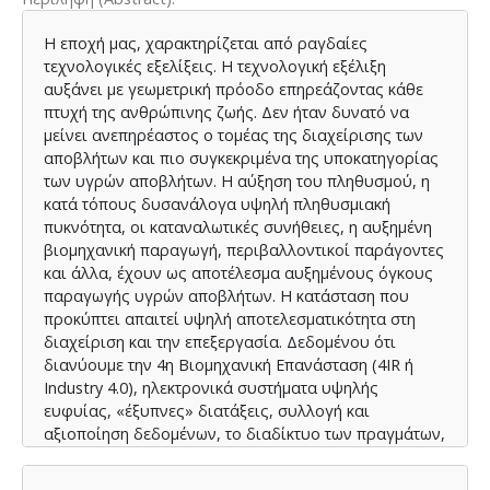
Η εποχή μας, χαρακτηρίζεται από ραγδαίες
τεχνολογικές εξελίξεις. Η τεχνολογική εξέλιξη
αυξάνει με γεωμετρική πρόοδο επηρεάζοντας κάθε
πτυχή της ανθρώπινης ζωής. Δεν ήταν δυνατό να
μείνει ανεπηρέαστος ο τομέας της διαχείρισης των
αποβλήτων και πιο συγκεκριμένα της υποκατηγορίας
των υγρών αποβλήτων. Η αύξηση του πληθυσμού, η
κατά τόπους δυσανάλογα υψηλή πληθυσμιακή
πυκνότητα, οι καταναλωτικές συνήθειες, η αυξημένη
βιομηχανική παραγωγή, περιβαλλοντικοί παράγοντες
και άλλα, έχουν ως αποτέλεσμα αυξημένους όγκους
παραγωγής υγρών αποβλήτων. Η κατάσταση που
προκύπτει απαιτεί υψηλή αποτελεσματικότητα στη
διαχείριση και την επεξεργασία. Δεδομένου ότι
διανύουμε την 4η Βιομηχανική Επανάσταση (4IR ή
Industry 4.0), ηλεκτρονικά συστήματα υψηλής
ευφυίας, «έξυπνες» διατάξεις, συλλογή και
αξιοποίηση δεδομένων, το διαδίκτυο των πραγμάτων,
εφαρμογές προηγμένης τεχνολογίας και τεχνητής
νοημοσύνης (ΑΙ), αναλαμβάνουν να καθορίσουν τη