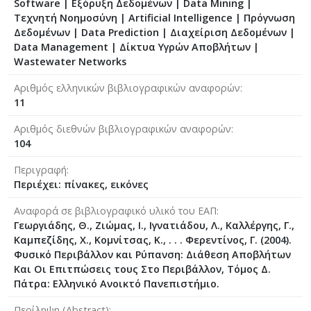
Software | Εξόρυξη Δεδομένων | Data Mining |
Τεχνητή Νοημοσύνη | Artificial Intelligence | Πρόγνωση
Δεδομένων | Data Prediction | Διαχείριση Δεδομένων |
Data Management | Δίκτυα Υγρών Αποβλήτων |
Wastewater Networks
Αριθμός ελληνικών βιβλιογραφικών αναφορών
11
Αριθμός διεθνών βιβλιογραφικών αναφορών
104
Περιγραφή
Περιέχει: πίνακες, εικόνες
Αναφορά σε βιβλιογραφικό υλικό του ΕΑΠ
Γεωργιάδης, Θ., Ζιώμας, Ι., Ιγνατιάδου, Λ., Καλλέργης, Γ.,
Καμπεζίδης, Χ., Κομνίτσας, Κ., . . . Φερεντίνος, Γ. (2004).
Φυσικό Περιβάλλον και Ρύπανση: Διάθεση Αποβλήτων
Και Οι Επιτπώσεις τους Στο Περιβάλλον, Τόμος Δ.
Πάτρα: Ελληνικό Ανοικτό Πανεπιστήμιο.
Περίληψη (Abstract)