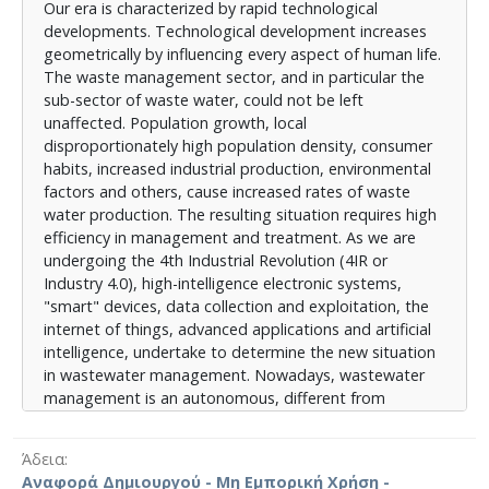
Our era is characterized by rapid technological
νέα κατάσταση στη διαχείριση υγρών αποβλήτων.
developments. Technological development increases
Πλέον, η διαχείριση των υγρών αποβλήτων αποτελεί
geometrically by influencing every aspect of human life.
αυτόνομη λειτουργία, ξεχωριστή από την
The waste management sector, and in particular the
επεξεργασία, που υποστηρίζει και βελτιώνει τη
sub-sector of waste water, could not be left
λειτουργία των δικτύων υγρών αποβλήτων. Ο
unaffected. Population growth, local
βασικότερος μηχανισμός της διαχείρισης υγρών
disproportionately high population density, consumer
αποβλήτων είναι η δημιουργία ενός δικτύου λήψης,
habits, increased industrial production, environmental
μετάδοσης, συλλογής, αξιολόγησης δεδομένων και
factors and others, cause increased rates of waste
χρήση αυτών για εξαγωγή χρήσιμων συμπερασμάτων
water production. The resulting situation requires high
και πρόβλεψης καταστάσεων. Κύρια σημεία ενός
efficiency in management and treatment. As we are
ολοκληρωμένου και αξιόπιστου δικτύου δεδομένων
undergoing the 4th Industrial Revolution (4IR or
είναι η ακριβής μέτρηση, η γρήγορη μετάδοση, η
Industry 4.0), high-intelligence electronic systems,
κατανοητή απεικόνιση, η ενδελεχής αξιολόγηση και η
"smart" devices, data collection and exploitation, the
ασφαλής αποθήκευση. Έτσι ώστε τα δεδομένα να
internet of things, advanced applications and artificial
μπορούν να ανασυρθούν, να επεξεργαστούν και να
intelligence, undertake to determine the new situation
αξιοποιηθούν από τον άνθρωπο ή από ικανές
in wastewater management. Nowadays, wastewater
τεχνολογικές δομές.. Η παρούσα εργασία καταγράφει
management is an autonomous, different from
και παρουσιάζει σύγχρονες τεχνολογίες που
treatment, operation that supports and improves
πρόκειται να χρησιμοποιηθούν στη διαχείριση υγρών
wastewater network management. The most basic
αποβλήτων τα επόμενα χρόνια, ενώ κάποιες από
Άδεια
mechanism of wastewater management is the creation
αυτές χρησιμοποιούνται ήδη σε μικρή ή πειραματική
Αναφορά Δημιουργού - Μη Εμπορική Χρήση -