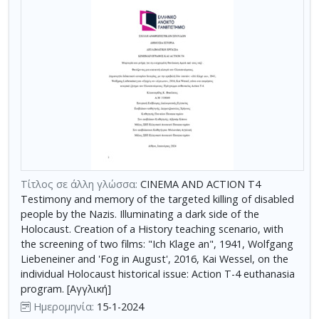
ειδικές
ανάγκες,
Ναζί,
κινηματογράφος,
ιστορική
μνήμη,
“Ich
Klage
an”,
Wolfgang
Liebeneiner,
«Ομίχλη
τον
Αύγουστο»,
Kai
Wessel
Ακύρωση
των
κριτηρίων
Τίτλος σε άλλη γλώσσα:
CINEMA AND ACTION T4
αναζήτησης
Testimony and memory of the targeted killing of disabled
Περιορισμός
people by the Nazis. Illuminating a dark side of the
αποτελεσμάτων
Holocaust. Creation of a History teaching scenario, with
με
the screening of two films: "Ich Klage an", 1941, Wolfgang
τη
Liebeneiner and 'Fog in August', 2016, Kai Wessel, on the
individual Holocaust historical issue: Action T-4 euthanasia
χρήση
program. [Αγγλική]
επιπλέον
Ημερομηνία:
15-1-2024
κριτηρίων