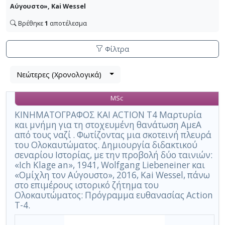
Αύγουστο», Kai Wessel
Βρέθηκε
1
αποτέλεσμα
Φίλτρα
Λίστα
Νεώτερες (Χρονολογικά)
Βρέθηκε
μετα
1
τα
MSc
αποτέλεσμα
αποτελέσματα
αναζήτησης:
,
ΚΙΝΗΜΑΤΟΓΡΑΦΟΣ ΚΑΙ ACTION T4 Μαρτυρία
και μνήμη για τη στοχευμένη θανάτωση ΑμεΑ
σύνολο
από τους ναζί . Φωτίζοντας μια σκοτεινή πλευρά
σελίδων
του Ολοκαυτώματος. Δημιουργία διδακτικού
1.
σεναρίου Ιστορίας, με την προβολή δύο ταινιών:
«Ich Klage an», 1941, Wolfgang Liebeneiner και
Εφαρμοζόμενα
κριτήρια
«Ομίχλη τον Αύγουστο», 2016, Kai Wessel, πάνω
αναζήτησης:
στο επιμέρους ιστορικό ζήτημα του
Aktion
T4,
Ολοκαυτώματος: Πρόγραμμα ευθανασίας Action
πρόγραμμα
T-4.
ευθανασίας,
άτομα
με