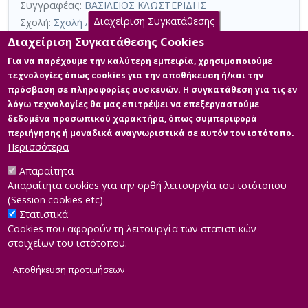
Συγγραφέας:
ΒΑΣΙΛΕΙΟΣ ΚΛΩΣΤΕΡΙΔΗΣ
αναζήτησης
Διαχείριση Συγκατάθεσης
Σχολή:
Σχολή Ανθρωπιστικών Επιστημών
Τμήμα:
Δημόσια Ιστορία (ΔΙΣ)
Διαχείριση Συγκατάθεσης Cookies
Περίληψη (Abstract):
Η διάσταση της ιστορκής μνήμης
Για να παρέχουμε την καλύτερη εμπειρία, χρησιμοποιούμε
διαχρονικά αποτελεί ενα στοιχείο πολύ σημαντικό, προκειμένου
τεχνολογίες όπως cookies για την αποθήκευση ή/και την
οι μελλοντικές γενιές, να μπορέσουν να έχουν υπόψη τους μια
πρόσβαση σε πληροφορίες συσκευών. Η συγκατάθεση για τις εν
σειρά απο γεγονότα του παρελθόντος, τα οποία είναι δυνατό
λόγω τεχνολογίες θα μας επιτρέψει να επεξεργαστούμε
ταυτόχρονα να αποτελέσουν διδάγματα και οδηγούς για τις
κοινωνίες του μέλλοντος.Η ιστορική μνήμη ως εργαλείο
δεδομένα προσωπικού χαρακτήρα, όπως συμπεριφορά
καθοδήγησης είναι μια συνισταμένη, η οποία μπορεί να έχει
περιήγησης ή μοναδικά αναγνωριστικά σε αυτόν τον ιστότοπο.
σχέση με πολλές πτυχές ...
Περισσότερα
Απαραίτητα
Απαραίτητα cookies για την ορθή λειτουργία του ιστότοπου
(Session cookies etc)
Στατιστικά
Cookies που αφορούν τη λειτουργία των στατιστικών
στοιχείων του ιστότοπου.
Αποθήκευση προτιμήσεων
|
Developed by
INTEROPTICS
Powered by
ReasonableGraph.org
|
Δήλωση Προσβασιμότητας
CMS Login
Α