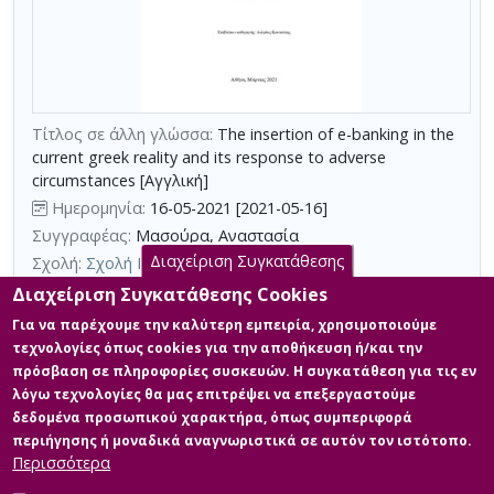
υπηρεσίες
Ακύρωση
των
κριτηρίων
αναζήτησης
Περιορισμός
αποτελεσμάτων
Τίτλος σε άλλη γλώσσα:
The insertion of e-banking in the
με
current greek reality and its response to adverse
τη
circumstances [Αγγλική]
χρήση
Ημερομηνία:
16-05-2021 [2021-05-16]
επιπλέον
Συγγραφέας:
Μασούρα, Αναστασία
κριτηρίων
Διαχείριση Συγκατάθεσης
Σχολή:
Σχολή Κοινωνικών Επιστημών
αναζήτησης
Τμήμα:
Τραπεζική (ΤΡΑ)
Διαχείριση Συγκατάθεσης Cookies
Περίληψη (Abstract):
Η παρούσα διπλωματική εργασία
Για να παρέχουμε την καλύτερη εμπειρία, χρησιμοποιούμε
πραγματεύεται τις ψηφιακές αλλαγές στον τραπεζικό τομέα και
τεχνολογίες όπως cookies για την αποθήκευση ή/και την
τον βαθμό επιρροής και διείσδυσής τους στην καθημερινότητα
πρόσβαση σε πληροφορίες συσκευών. Η συγκατάθεση για τις εν
του μέσου Έλληνα με την πάροδο του χρόνου. Η φύση των
λόγω τεχνολογίες θα μας επιτρέψει να επεξεργαστούμε
οικονομικών συναλλαγών αλλάζει ολοένα και περισσότερο και
προσαρμόζεται στη ραγδαία εξέλιξη της τεχνολογίας με βάση τις
δεδομένα προσωπικού χαρακτήρα, όπως συμπεριφορά
ανθρώπινες ανάγκες. Από τη στιγμή που το διαδίκτυο εισχώρησε
περιήγησης ή μοναδικά αναγνωριστικά σε αυτόν τον ιστότοπο.
στη ζωή μας, τα ...
Περισσότερα