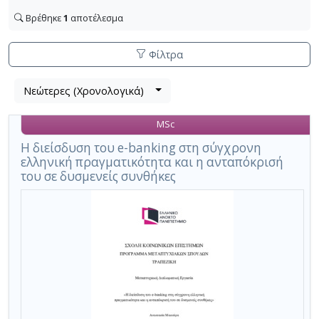
Βρέθηκε
1
αποτέλεσμα
Φίλτρα
Λίστα
Νεώτερες (Χρονολογικά)
Βρέθηκε
μετα
1
τα
MSc
αποτέλεσμα
αποτελέσματα
αναζήτησης:
,
Η διείσδυση του e-banking στη σύγχρονη
ελληνική πραγματικότητα και η ανταπόκρισή
σύνολο
του σε δυσμενείς συνθήκες
σελίδων
1.
Εφαρμοζόμενα
κριτήρια
αναζήτησης:
ψηφιακός
μετασχηματισμός,
ασφάλεια,
κίνδυνοι,
διείσδυση,
εξοικείωση,
ικανοποίηση,
συναλλαγές,