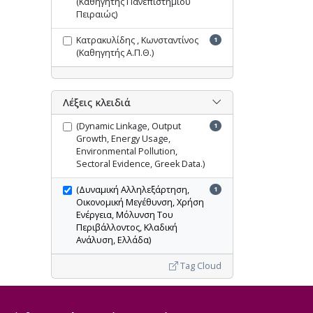
(Καθηγητής Πανεπιστημίου
Πειραιώς)
Κατρακυλίδης , Κωνσταντίνος
1
(Καθηγητής Α.Π.Θ.)
Λέξεις κλειδιά
(Dynamic Linkage, Output
1
Growth, Energy Usage,
Environmental Pollution,
Sectoral Evidence, Greek Data.)
(Δυναμική Αλληλεξάρτηση,
1
Οικονομική Μεγέθυνση, Χρήση
Ενέργεια, Μόλυνση Του
Περιβάλλοντος, Κλαδική
Ανάλυση, Ελλάδα)
Tag Cloud
Ακύρωση όλων των φίλτρων