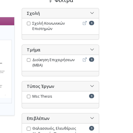
Σχολή
Σχολή Κοινωνικών Επιστη
Σχολή Κοινωνικών
1
Επιστημών
Τμήμα
Διοίκηση Επιχειρήσεων (M
Διοίκηση Επιχειρήσεων
1
(MBA)
Τύπος Έργων
Msc Thesis
1
Επιβλέπων
Θαλασσινός, Ελευθέριος
1