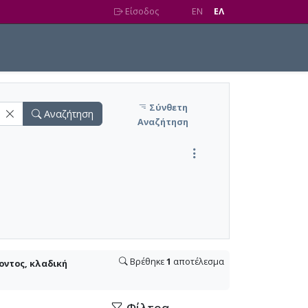
Είσοδος
EN
EΛ
Σύνθετη
Αναζήτηση
Αναζήτηση
Βρέθηκε
1
αποτέλεσμα
οντος, κλαδική
Φίλτρα