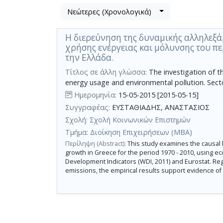
Λίστα
Νεώτερες (Χρονολογικά)
Βρέθηκε
μετα
1
τα
Η διερεύνηση της δυναμικής αλληλεξά
αποτέλεσμα
αποτελέσματα
χρήσης ενέργειας και μόλυνσης του π
αναζήτησης:
,
την Ελλάδα.
σύνολο
Τίτλος σε άλλη γλώσσα:
The investigation of 
σελίδων
energy usage and environmental pollution. Secto
1.
Ημερομηνία:
15-05-2015 [2015-05-15]
Εφαρμοζόμενα
Συγγραφέας:
ΕΥΣΤΑΘΙΑΔΗΣ, ΑΝΑΣΤΑΣΙΟΣ
κριτήρια
αναζήτησης:
Σχολή:
Σχολή Κοινωνικών Επιστημών
(Δυναμική
αλληλεξάρτηση,
Τμήμα:
Διοίκηση Επιχειρήσεων (MBA)
οικονομική
μεγέθυνση,
Περίληψη (Abstract):
This study examines the causal
χρήση
growth in Greece for the period 1970 - 2010, using 
ενέργεια,
Development Indicators (WDI, 2011) and Eurostat. R
μόλυνση
του
emissions, the empirical results support evidence of
περιβάλλοντος,
κλαδική
ανάλυση,
Ελλάδα)
Ακύρωση
των
κριτηρίων