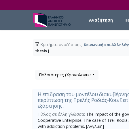
Skip to main content
Main navigation
Αναζήτηση
Π
Κριτήρια αναζήτησης:
Κοινωνική και Αλληλέγ
thesis ]
Λίστα
μετα
Παλαιότερες (Χρονολογικά)
τα
αποτελέσματα
αναζήτησης:
Η επίδραση του μοντέλου διακυβέρνησ
περίπτωση της Τρελής Ροδιάς-ΚοινΣε
εξάρτησης.
Τίτλος σε άλλη γλώσσα:
The impact of the gove
Cooperative Enterprise. The case of Treli Rodia,
with addiction problems. [Αγγλική]