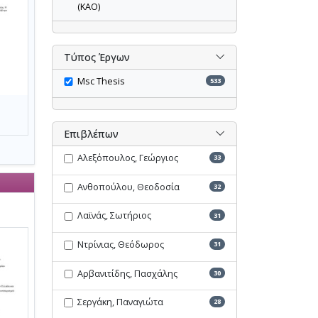
(ΚΑΟ)
Τύπος Έργων
Msc Thesis
533
Επιβλέπων
Αλεξόπουλος, Γεώργιος
33
Ανθοπούλου, Θεοδοσία
32
Λαϊνάς, Σωτήριος
31
Ντρίνιας, Θεόδωρος
31
Αρβανιτίδης, Πασχάλης
30
Σεργάκη, Παναγιώτα
28