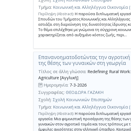
Τμήμα:
Κοινωνική και Αλληλέγγυα Οικονομία 
Περίληψη (Abstract):
Η παρούσα διπλωματική εργασί
Σπουδών του Τμήματος Κοινωνικής και Αλληλέγγυας 
εστιάζει στη διερεύνηση της δυνατότητας ίδρυσης
Το θέμα επιλέχθηκε με γνώμονα τη σύγχρονη κοινων
χαρακτηρίζεται από αυξημένο κόστος ζωής, περι...
Επανανοηματοδοτώντας την αγροτική 
της θέσης των γυναικών στη γεωργία
Τίτλος σε άλλη γλώσσα:
Redefining Rural Work:
Agriculture [Αγγλική]
Ημερομηνία:
7-3-2026
Συγγραφέας:
ΘΕΟΔΩΡΑ ΓΑΖΑΚΗ
Σχολή:
Σχολή Κοινωνικών Επιστημών
Τμήμα:
Κοινωνική και Αλληλέγγυα Οικονομία 
Περίληψη (Abstract):
Η παρούσα διπλωματική εργασί
εργασία: Μια φεμινιστική προσέγγιση της θέσης των
γυναικών στον αγροτικό τομέα και τους τρόπους με 
έμφυλες ανισότητες στην ελληνική ύπαιθρο. Κεντρικό