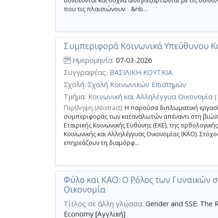
συνδέονται και συχνά αλληλεξαρτώνται με τις συλλογ
που τις πλαισιώνουν. &nb...
Συμπεριφορά Κοινωνικά Υπεύθυνου 
Ημερομηνία:
07-03-2026
Συγγραφέας:
ΒΑΣΙΛΙΚΗ ΚΟΥΤΚΙΑ
Σχολή:
Σχολή Κοινωνικών Επιστημών
Τμήμα:
Κοινωνική και Αλληλέγγυα Οικονομία 
Περίληψη (Abstract):
Η παρούσα διπλωματική εργασία 
συμπεριφοράς των καταναλωτών απέναντι στη βιώσιμ
Εταιρικής Κοινωνικής Ευθύνης (ΕΚΕ), της ορθολογική
Κοινωνικής και Αλληλέγγυας Οικονομίας (ΚΑΟ). Στόχο
επηρεάζουν τη διαμόρφ...
Φύλο και ΚΑΟ: Ο Ρόλος των Γυναικών 
Οικονομία
Τίτλος σε άλλη γλώσσα:
Gender and SSE: The Ro
Economy [Αγγλική]