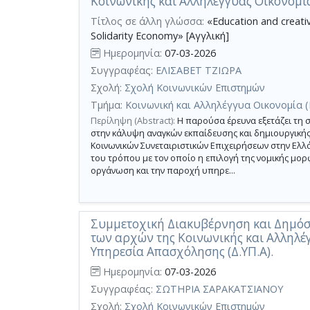
Κοινωνικής και Αλληλέγγυας Οικονομί
Τίτλος σε άλλη γλώσσα:
«Education and creative 
Solidarity Economy» [Αγγλική]
Ημερομηνία:
07-03-2026
Συγγραφέας:
ΕΛΙΣΑΒΕΤ ΤΖΙΩΡΑ
Σχολή:
Σχολή Κοινωνικών Επιστημών
Τμήμα:
Κοινωνική και Αλληλέγγυα Οικονομία 
Περίληψη (Abstract):
Η παρούσα έρευνα εξετάζει τη σ
στην κάλυψη αναγκών εκπαίδευσης και δημιουργική
Κοινωνικών Συνεταιριστικών Επιχειρήσεων στην Ελλάδα
του τρόπου με τον οποίο η επιλογή της νομικής μορφ
οργάνωση και την παροχή υπηρε...
Συμμετοχική Διακυβέρνηση και Δημόσ
των αρχών της Κοινωνικής και Αλληλέ
Υπηρεσία Απασχόλησης (Δ.ΥΠ.Α).
Ημερομηνία:
07-03-2026
Συγγραφέας:
ΣΩΤΗΡΙΑ ΣΑΡΑΚΑΤΣΙΑΝΟΥ
Σχολή:
Σχολή Κοινωνικών Επιστημών