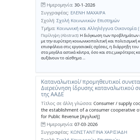
Ημερομηνία:
30-1-2026
Συγγραφέας:
ΕΛΕΝΗ ΜΑΧΑΙΡΑ
Σχολή:
Σχολή Κοινωνικών Επιστημών
Τμήμα:
Κοινωνική και Αλληλέγγυα Οικονομία 
Περίληψη (Abstract):
Η διόγκωση των προβλημάτων εξ
με την ευρύτερη κοινωνικοπολιτική και πολιτισμική 
επισφάλεια στις εργασιακές σχέσεις, η διάρρηξη τ
στα μεγάλα αστικά κέντρα, όσο και στις μικρότερες κο
αυξάνουν το αίσθημα ...
Καταναλωτικοί/ προμηθευτικοί συνεται
Διερεύνηση ίδρυσης καταναλωτικού σ
της ΑΑΔΕ
Τίτλος σε άλλη γλώσσα:
Consumer / supply coop
the establishment of a consumer cooperative of
for Public Revenue [Αγγλική]
Ημερομηνία:
07-03-2026
Συγγραφέας:
ΚΩΝΣΤΑΝΤΙΝΑ ΧΑΡΙΣΙΑΔΗ
Σχολή:
Σχολή Κοινωνικών Επιστημών