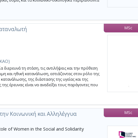
ικές δομές και τα κοινωνικο-οικολογικά περιβάλλοντα
MSc
Καταναλωτή
(ΚΑΟ)
διερευνά τη στάση, τις αντιλήψεις και την πρόθεση
η και ηθική κατανάλωση, εστιάζοντας στον ρόλο της
ς κατανάλωσης, της διάστασης της υγείας και της
ς της έρευνας είναι να αναδείξει τους παράγοντες που
MSc
στην Κοινωνική και Αλληλέγγυα
le of Women in the Social and Solidarity