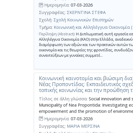
Ημερομηνία:
07-03-2026
Συγγραφέας:
ΣΚΕΡΝΤΙΝΑ ΣΤΕΦΑ
Σχολή:
Σχολή Κοινωνικών Επιστημών
Τμήμα:
Κοινωνική και Αλληλέγγυα Οικονομία 
Περίληψη (Abstract):
Η Διπλωματική αυτή εργασία εστ
Αλληλέγγυα Οικονομία (ΚΑΟ) στην Ελλάδα, αναδεικνύ
διαμόρφωση των αξιών και των πρακτικών αυτών των
οικονομία και τις θεωρείες της φροντίδας, συνδυάζο
συνεντεύξεων με γυναίκες συμμετέ...
Κοινωνική καινοτομία και βιώσιμη δι
Νέας Προποντίδας: Εκπαιδευτικός σχε
τοπικής κοινωνίας και την προώθηση 
Τίτλος σε άλλη γλώσσα:
Social innovation and
Municipality of Nea Propontida: Investigating e
empowerment and the promotion of environmen
Ημερομηνία:
07-03-2026
Συγγραφέας:
ΜΑΡΙΑ ΜΕΡΣΙΝΑ