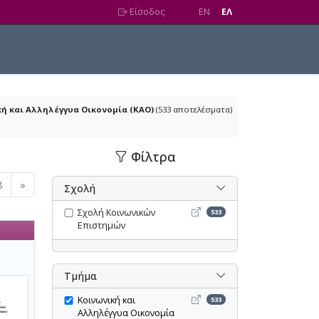
Είσοδος
EN
EΛ
ή και Αλληλέγγυα Οικονομία (ΚΑΟ)
(533 αποτελέσματα)
Φίλτρα
nt)
8
»
Σχολή
Σχολή Κοινωνικών Επιστημώ
Σχολή Κοινωνικών
533
Επιστημών
Τμήμα
Κοινωνική και Αλληλέγγυα Ο
Κοινωνική και
533
Αλληλέγγυα Οικονομία