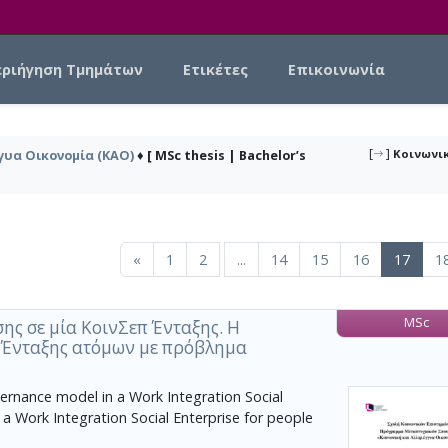
εριήγηση Τμημάτων
Ετικέτες
Επικοινωνία
[
]
Κοινωνικ
γυα Οικονομία (ΚΑΟ)
♦ [ MSc thesis | Bachelor’s
(curre
«
1
2
...
14
15
16
17
1
MSc
ης σε μία ΚοινΣεπ Ένταξης. Η
π Ένταξης ατόμων με πρόβλημα
rnance model in a Work Integration Social
 a Work Integration Social Enterprise for people