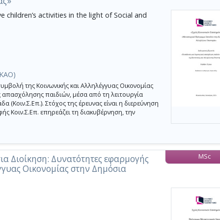
ας»
children’s activities in the light of Social and
(ΚΑΟ)
υμβολή της Κοινωνικής και Αλληλέγγυας Οικονομίας
ς απασχόλησης παιδιών, μέσα από τη λειτουργία
 (Κοιν.Σ.Επ.). Στόχος της έρευνας είναι η διερεύνηση
ής Κοιν.Σ.Επ. επηρεάζει τη διακυβέρνηση, την
MSc
ια Διοίκηση: Δυνατότητες εφαρμογής
γγυας Οικονομίας στην Δημόσια